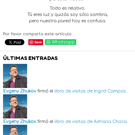
Todo es relativo.
Tú eres luz y quizás soy sólo sombra,
pero nuestra pared hoy es confusa.
Por favor comparta este artículo:
Save
Whatsapp
ÚLTIMAS ENTRADAS
Evgeny Zhukov
firmó el
libro de visitas de
Ingrid Campos
Evgeny Zhukov
firmó el
libro de visitas de
Adriana Choca