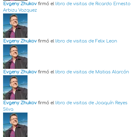
Evgeny Zhukov
firmó el
libro de visitas de
Ricardo Ernesto
Arbizu Vazquez
Evgeny Zhukov
firmó el
libro de visitas de
Felix Leon
Evgeny Zhukov
firmó el
libro de visitas de
Matias Alarcón
Evgeny Zhukov
firmó el
libro de visitas de
Joaquín Reyes
Silva