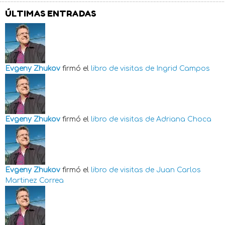
ÚLTIMAS ENTRADAS
Evgeny Zhukov
firmó el
libro de visitas de
Ingrid Campos
Evgeny Zhukov
firmó el
libro de visitas de
Adriana Choca
Evgeny Zhukov
firmó el
libro de visitas de
Juan Carlos
Martinez Correa