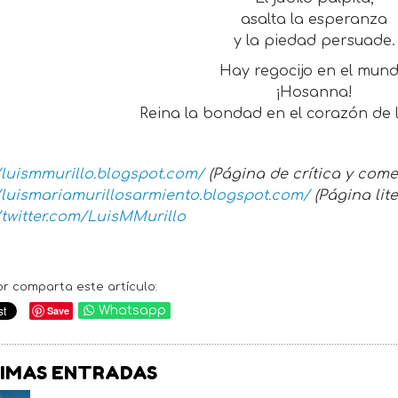
asalta la esperanza
y la piedad persuade.
Hay regocijo en el mun
¡Hosanna!
Reina la bondad en el corazón de l
/luismmurillo.blogspot.com/
(Página de crítica y come
//luismariamurillosarmiento.blogspot.com/
(Página lite
/twitter.com/LuisMMurillo
or comparta este artículo:
Save
Whatsapp
IMAS ENTRADAS