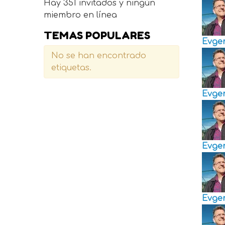
Hay 351 invitados y ningún
miembro en línea
TEMAS POPULARES
Evge
No se han encontrado
etiquetas.
Evge
Evge
Evge