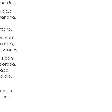
cuerdos.
n ciclo
 mañana.
ntaña.
ventura,
olores,
lusiones.
disipan
lborada,
sada,
o día.
,
tiempo
ones.