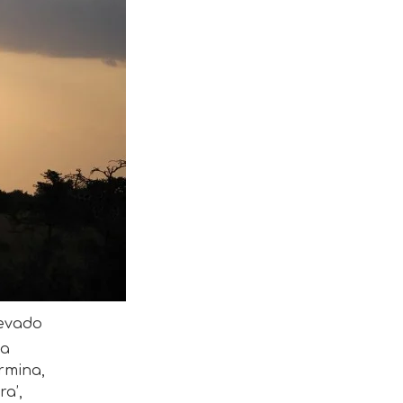
levado
da
rmina,
ra’,