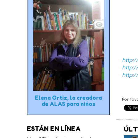
http:/
http:
http:/
Elena Ortiz, la creadora
Por fav
de ALAS para niños
ESTÁN EN LÍNEA
ÚLT