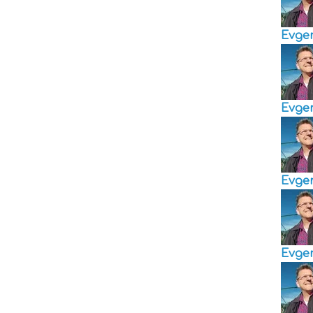
Evge
Evge
Evge
Evge