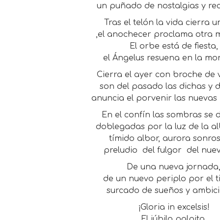
un puñado de nostalgias y re
Tras el telón la vida cierra u
,el anochecer proclama otra
El orbe está de fiesta,
el Ángelus resuena en la mo
Cierra el ayer con broche de 
son del pasado las dichas y d
anuncia el porvenir las nuevas i
En el confín las sombras se 
doblegadas por la luz de la a
tímido albor, aurora sonro
preludio
del fulgor
del nuev
De una nueva jornada
de un nuevo periplo por el 
surcado de sueños y ambici
¡Gloria in excelsis!
El júbilo palpita,