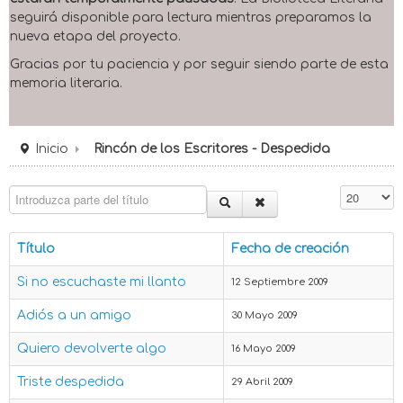
seguirá disponible para lectura mientras preparamos la
nueva etapa del proyecto.
Gracias por tu paciencia y por seguir siendo parte de esta
memoria literaria.
Inicio
Rincón de los Escritores - Despedida
Introduzca parte del título
Cantidad 
Título
Fecha de creación
Si no escuchaste mi llanto
12 Septiembre 2009
Adiós a un amigo
30 Mayo 2009
Quiero devolverte algo
16 Mayo 2009
Triste despedida
29 Abril 2009