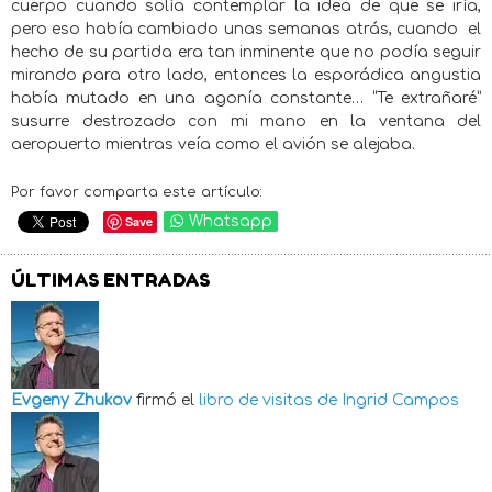
cuerpo cuando solía contemplar la idea de que se iría,
pero eso había cambiado unas semanas atrás, cuando
el
hecho de su partida era tan inminente que no podía seguir
mirando para otro lado, entonces la esporádica angustia
había mutado en una agonía constante… “Te extrañaré”
susurre destrozado con mi mano en la ventana del
aeropuerto mientras veía como el avión se alejaba.
Por favor comparta este artículo:
Save
Whatsapp
ÚLTIMAS ENTRADAS
Evgeny Zhukov
firmó el
libro de visitas de
Ingrid Campos