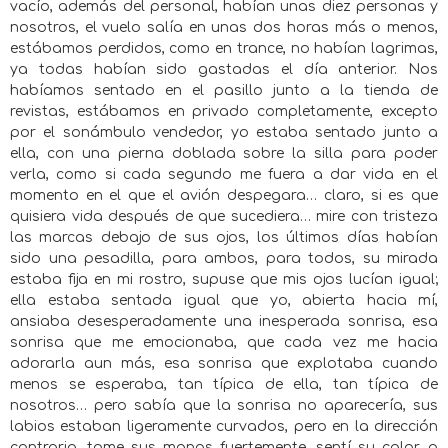
vacío, además del personal, habían unas diez personas y
nosotros, el vuelo salía en unas dos horas más o menos,
estábamos perdidos, como en trance, no habían lagrimas,
ya todas habían sido gastadas el día anterior. Nos
habíamos sentado en el pasillo junto a la tienda de
revistas, estábamos en privado completamente, excepto
por el sonámbulo vendedor, yo estaba sentado junto a
ella, con una pierna doblada sobre la silla para poder
verla, como si cada segundo me fuera a dar vida en el
momento en el que el avión despegara… claro, si es que
quisiera vida después de que sucediera… mire con tristeza
las marcas debajo de sus ojos, los últimos días habían
sido una pesadilla, para ambos, para todos, su mirada
estaba fija en mi rostro, supuse que mis ojos lucían igual;
ella estaba sentada igual que yo, abierta hacia mí,
ansiaba desesperadamente una inesperada sonrisa, esa
sonrisa que me emocionaba, que cada vez me hacia
adorarla aun más, esa sonrisa que explotaba cuando
menos se esperaba, tan típica de ella, tan típica de
nosotros… pero sabía que la sonrisa no aparecería, sus
labios estaban ligeramente curvados, pero en la dirección
contraria, tome sus manos fuertemente, sentí su calor, o