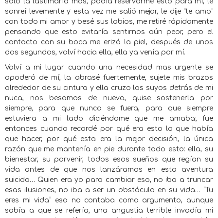
solo la lastimaría más, podía reservarme esto para mí, le
sonreí levemente y esta vez me salió mejor, le dije “te amo”
con todo mi amor y besé sus labios, me retiré rápidamente
pensando que esto evitaría sentirnos aún peor, pero el
contacto con su boca me erizó la piel, después de unos
dos segundos, volví hacia ella, ella ya venía por mí.
Volví a mi lugar cuando una necesidad mas urgente se
apoderó de mí, la abrasé fuertemente, sujete mis brazos
alrededor de su cintura y ella cruzo los suyos detrás de mi
nuca, nos besamos de nuevo, quise sostenerla por
siempre, para que nunca se fuera, para que siempre
estuviera a mi lado diciéndome que me amaba; fue
entonces cuando recordé por qué era esto lo que había
que hacer, por qué esta era la mejor decisión, la única
razón que me mantenía en pie durante todo esto: ella, su
bienestar, su porvenir, todos esos sueños que regían su
vida antes de que nos lanzáramos en esta aventura
suicida… Quien era yo para cambiar eso, no iba a truncar
esas ilusiones, no iba a ser un obstáculo en su vida… “Tu
eres mi vida” eso no contaba como argumento, aunque
sabía a que se refería, una angustia terrible invadía mi