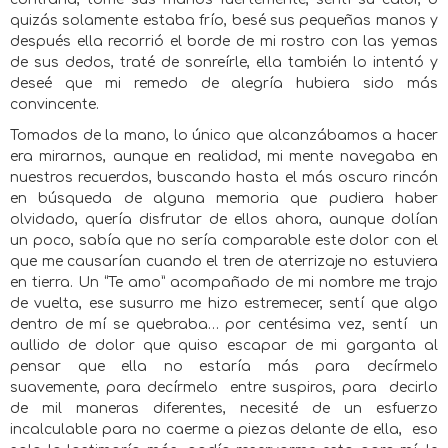
quizás solamente estaba frío, besé sus pequeñas manos y
después ella recorrió el borde de mi rostro con las yemas
de sus dedos, traté de sonreírle, ella también lo intentó y
deseé que mi remedo de alegría hubiera sido más
convincente.
Tomados de la mano, lo único que alcanzábamos a hacer
era mirarnos, aunque en realidad, mi mente navegaba en
nuestros recuerdos, buscando hasta el más oscuro rincón
en búsqueda de alguna memoria que pudiera haber
olvidado, quería disfrutar de ellos ahora, aunque dolían
un poco, sabía que no sería comparable este dolor con el
que me causarían cuando el tren de aterrizaje no estuviera
en tierra. Un “Te amo” acompañado de mi nombre me trajo
de vuelta, ese susurro me hizo estremecer, sentí que algo
dentro de mí se quebraba… por centésima vez, sentí
un
aullido de dolor que quiso escapar de mi garganta al
pensar que ella no estaría más para decírmelo
suavemente, para decírmelo
entre suspiros, para
decirlo
de mil maneras diferentes, necesité de un esfuerzo
incalculable para no caerme a piezas delante de ella,
eso