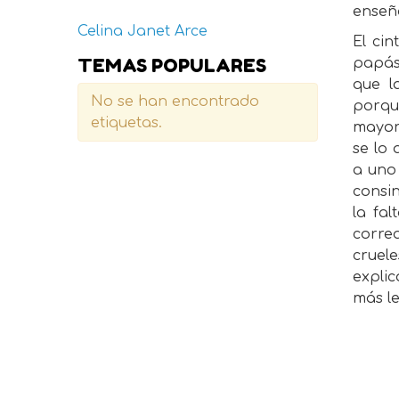
enseñ
Celina Janet Arce
El cin
TEMAS POPULARES
papás
que l
No se han encontrado
porqu
etiquetas.
mayorí
se lo 
a uno 
consin
la fal
corre
cruel
explic
más l