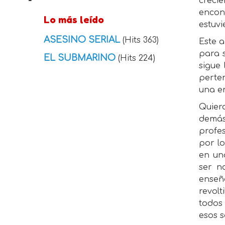
creci
encont
Lo más leído
estuvi
ASESINO SERIAL
(Hits 363)
Este a
para s
EL SUBMARINO
(Hits 224)
sigue
perte
una e
Quiero
demás
profe
por lo
en un
ser n
enseñ
revolt
todos 
esos 