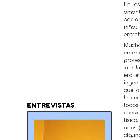
En las
amont
adela
niños
entrab
Mucho
enten
profe
la ed
era e
ingen
que a
buenas
ENTREVISTAS
todos
consi
físico
años (
algun