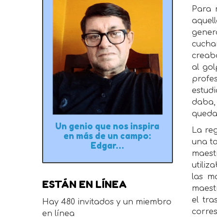
Para 
aquel
gener
cucha
creab
al go
profe
estud
daba, 
quedab
Un genio que nos inspira
La re
en más de un campo:
una ta
Edgar…
maest
utiliz
las m
ESTÁN EN LÍNEA
maest
el tr
Hay 480 invitados y un miembro
corre
en línea