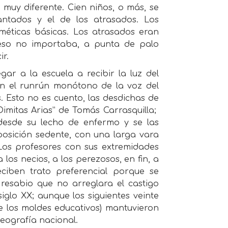
 muy diferente. Cien niños, o más, se
antados y el de los atrasados. Los
tméticas básicas. Los atrasados eran
o eso no importaba, a punta de palo
ir.
r a la escuela a recibir la luz del
n el runrún monótono de la voz del
 Esto no es cuento, las desdichas de
mitas Arias” de Tomás Carrasquilla;
desde su lecho de enfermo y se las
posición sedente, con una larga vara
Los profesores con sus extremidades
los necios, a los perezosos, en fin, a
ciben trato preferencial porque se
resabio que no arreglara el castigo
siglo XX; aunque los siguientes veinte
de los moldes educativos) mantuvieron
eografía nacional.