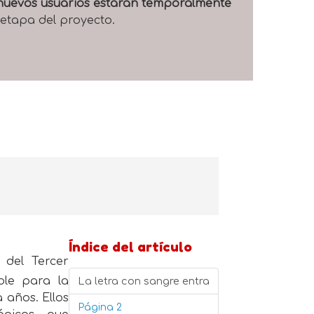
e nuevos usuarios estarán temporalmente
 etapa del proyecto.
Índice del artículo
 del Tercer
ble para la
La letra con sangre entra
 años. Ellos
Página 2