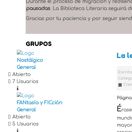
Durante el proceso de migración y rediseñ
pausadas
. La Biblioteca Literaria seguirá
Gracias por tu paciencia y por seguir siend
GRUPOS
La l
Nostálgico
General
Escrit
Abierto
Catego
7 Usuarios
Cre
Página 
FANtasía y FICción
É
ras
General
Abierto
mundo
5 Usuarios
mayor