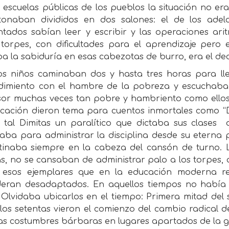
 escuelas públicas de los pueblos la situación no era
onaban divididos en dos salones: el de los adel
ntados sabían leer y escribir y las operaciones ari
 torpes, con dificultades para el aprendizaje per
a la sabiduría en esas cabezotas de burro, era el dec
s niños caminaban dos y hasta tres horas para llega
dimiento con el hambre de la pobreza y escuchaba
sor muchas veces tan pobre y hambriento como ellos.
ucación dieron tema para cuentos inmortales como “Di
l tal Dimitas un paralítico que dictaba sus clases
iaba para administrar la disciplina desde su eterna 
tinaba siempre en la cabeza del cansón de turno. 
, no se cansaban de administrar palo a los torpes, a 
 esos ejemplares que en la educación moderna re
deran desadaptados. En aquellos tiempos no había 
. Olvidaba ubicarlos en el tiempo: Primera mitad del 
los setentas vieron el comienzo del cambio radical 
as costumbres bárbaras en lugares apartados de la g