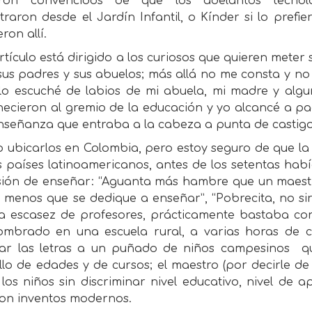
eron convencidos de que los adelantos tecnol
raron desde el Jardín Infantil, o Kínder si lo prefie
eron allí.
rtículo está dirigido a los curiosos que quieren meter
us padres y sus abuelos; más allá no me consta y no 
 lo escuché de labios de mi abuela, mi madre y algu
necieron al gremio de la educación y yo alcancé a pa
nseñanza que entraba a la cabeza a punta de castigo
 ubicarlos en Colombia, pero estoy seguro de que la 
 países latinoamericanos, antes de los setentas hab
sión de enseñar: “Aguanta más hambre que un maestro
 menos que se dedique a enseñar”, “Pobrecita, no sir
a escasez de profesores, prácticamente bastaba co
ombrado en una escuela rural, a varias horas de
ar las letras a un puñado de niños campesinos
q
illo de edades y de cursos; el maestro (por decirle d
los niños sin discriminar nivel educativo, nivel de ap
son inventos modernos.