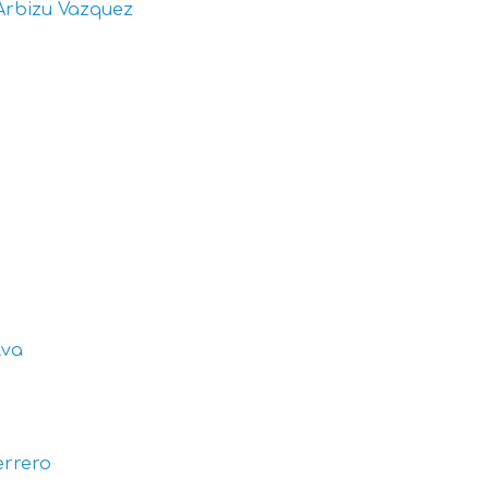
Arbizu Vazquez
lva
errero