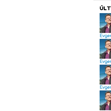
ÚLT
Evge
Evge
Evge