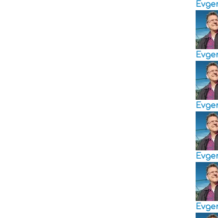
Evge
Evge
Evge
Evge
Evge