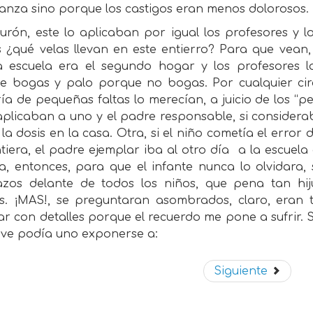
anza sino porque los castigos eran menos dolorosos.
turón, este lo aplicaban por igual los profesores y l
 ¿qué velas llevan en este entierro? Para que vean,
a escuela era el segundo hogar y los profesores l
e bogas y palo porque no bogas. Por cualquier circ
a de pequeñas faltas lo merecían, a juicio de los “p
aplicaban a uno y el padre responsable, si considerab
la dosis en la casa. Otra, si el niño cometía el error
tiera, el padre ejemplar iba al otro día
a la escuela
ta, entonces, para que el infante nunca lo olvidara,
azos delante de todos los niños, que pena tan hi
es. ¡MAS!, se preguntaran asombrados, claro, eran to
ar con detalles porque el recuerdo me pone a sufrir. 
eve podía uno exponerse a:
Siguiente