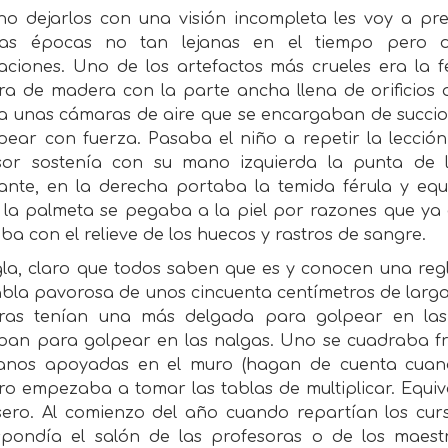
no dejarlos con una visión incompleta les voy a p
las épocas no tan lejanas en el tiempo pero d
aciones. Uno de los artefactos más crueles era la
ra de madera con la parte ancha llena de orificios 
a unas cámaras de aire que se encargaban de succio
lpear con fuerza. Pasaba el niño a repetir la lecció
sor sostenía con su mano izquierda la punta de
iante, en la derecha portaba la temida férula y equ
la palmeta se pegaba a la piel por razones que ya d
a con el relieve de los huecos y rastros de sangre.
gla, claro que todos saben que es y conocen una regl
bla pavorosa de unos cincuenta centímetros de larga
ras tenían una más delgada para golpear en las
aban para golpear en las nalgas. Uno se cuadraba fr
anos apoyadas en el muro (hagan de cuenta cuando 
ro empezaba a tomar las tablas de multiplicar. Equiv
asero. Al comienzo del año cuando repartían los curs
spondía el salón de las profesoras o de los maestro