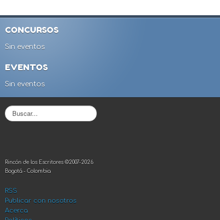
CONCURSOS
Sin eventos
EVENTOS
Sin eventos
B
u
s
c
a
r
Rincón de los Escritores ©2007-2026
.
Bogotá - Colombia
.
.
RSS
Publicar con nosotros
Acerca