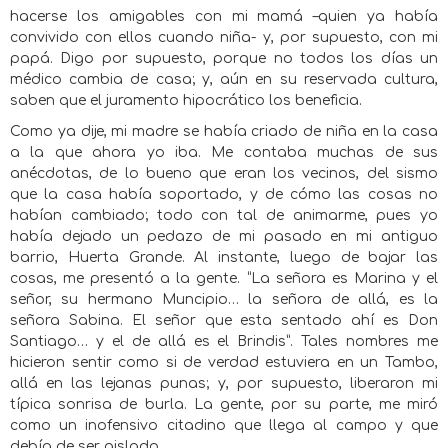
hacerse los amigables con mi mamá –quien ya había
convivido con ellos cuando niña- y, por supuesto, con mi
papá. Digo por supuesto, porque no todos los días un
médico cambia de casa; y, aún en su reservada cultura,
saben que el juramento hipocrático los beneficia.
Como ya dije, mi madre se había criado de niña en la casa
a la que ahora yo iba. Me contaba muchas de sus
anécdotas, de lo bueno que eran los vecinos, del sismo
que la casa había soportado, y de cómo las cosas no
habían cambiado; todo con tal de animarme, pues yo
había dejado un pedazo de mi pasado en mi antiguo
barrio, Huerta Grande. Al instante, luego de bajar las
cosas, me presentó a la gente. “La señora es Marina y el
señor, su hermano Muncipio… la señora de allá, es la
señora Sabina. El señor que esta sentado ahí es Don
Santiago… y el de allá es el Brindis”. Tales nombres me
hicieron sentir como si de verdad estuviera en un Tambo,
allá en las lejanas punas; y, por supuesto, liberaron mi
típica sonrisa de burla. La gente, por su parte, me miró
como un inofensivo citadino que llega al campo y que
debía de ser aislado.