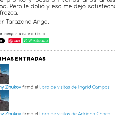
dé pronto y pasaron varios años ante
ad. Pero le dolió y eso me dejó satisfe
frezca.
r Tarazona Angel
or comparta este artículo:
Save
Whatsapp
IMAS ENTRADAS
ny Zhukov
firmó el
libro de visitas de
Ingrid Campos
ny Zhukov
firmó el
libro de visitas de
Adriana Choca