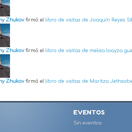
ny Zhukov
firmó el
libro de visitas de
Joaquín Reyes Si
ny Zhukov
firmó el
libro de visitas de
melisa loayza gu
ny Zhukov
firmó el
libro de visitas de
Maritza Jethsabe
EVENTOS
Sin eventos