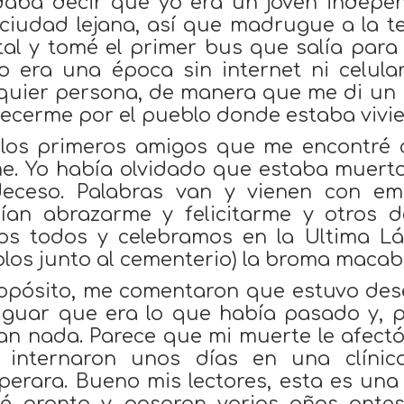
daba decir que yo era un joven independ
ciudad lejana, así que madrugue a la te
tal y tomé el primer bus que salía para 
 era una época sin internet ni celular
quier persona, de manera que me di un
ecerme por el pueblo donde estaba vivie
los primeros amigos que me encontré c
e. Yo había olvidado que estaba muerto
eceso. Palabras van y vienen con em
ían abrazarme y felicitarme y otros d
os todos y celebramos en la Ultima Lá
los junto al cementerio) la broma macabr
opósito, me comentaron que estuvo de
iguar que era lo que había pasado y, 
an nada. Parece que mi muerte le afect
a internaron unos días en una clíni
perara. Bueno mis lectores, esta es una 