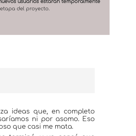
e nuevos usuarios estarán temporalmente
 etapa del proyecto.
za ideas que, en completo
saríamos ni por asomo. Eso
oso que casi me mata.