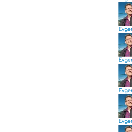
Evge
Evge
Evge
Evge