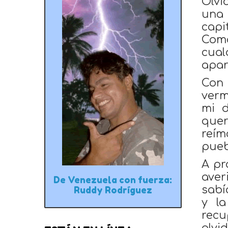
Olvi
una 
capi
Como
cual
apar
Con 
verm
mi d
quer
reím
pueb
A pr
aver
De Venezuela con fuerza:
sabí
Ruddy Rodríguez
y l
recu