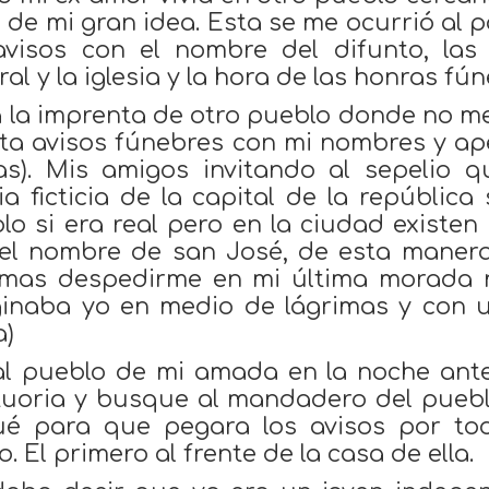
o de mi gran idea. Esta se me ocurrió al 
avisos con el nombre del difunto, las
ral y la iglesia y la hora de las honras fú
a la imprenta de otro pueblo donde no m
nta avisos fúnebres con mi nombres y ap
s). Mis amigos invitando al sepelio q
sia ficticia de la capital de la república
lo si era real pero en la ciudad existen
el nombre de san José, de esta manera
imas despedirme en mi última morada 
inaba yo en medio de lágrimas y con un
a)
al pueblo de mi amada en la noche ante
uoria y busque al mandadero del pueblo
é para que pegara los avisos por tod
o. El primero al frente de la casa de ella.