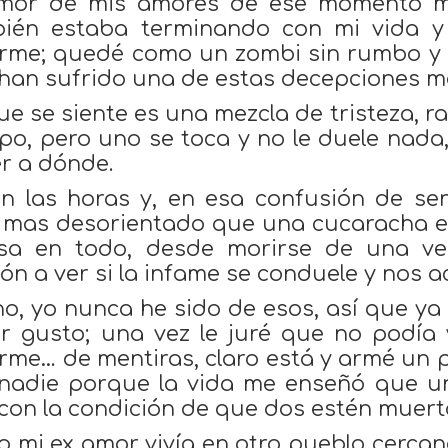
mor de mis amores de ese momento m
ién estaba terminando con mi vida y
rme; quedé como un zombi sin rumbo y 
han sufrido una de estas decepciones m
ue se siente es una mezcla de tristeza, ra
po, pero uno se toca y no le duele nada,
r a dónde.
n las horas y, en esa confusión de se
 mas desorientado que una cucaracha en 
sa en todo, desde morirse de una vez
ón a ver si la infame se conduele y nos 
o, yo nunca he sido de esos, así que ya 
r gusto; una vez le juré que no podía vi
rme… de mentiras, claro está y armé un p
nadie porque la vida me enseñó que un
 con la condición de que dos estén muert
 mi ex amor vivía en otro pueblo cercano