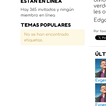
olvi
ESTÁN EN LÍNEA
verd
Hay 365 invitados y ningún
les o
miembro en línea
Edga
TEMAS POPULARES
Por fav
No se han encontrado
etiquetas.
ÚLT
Evge
Evge