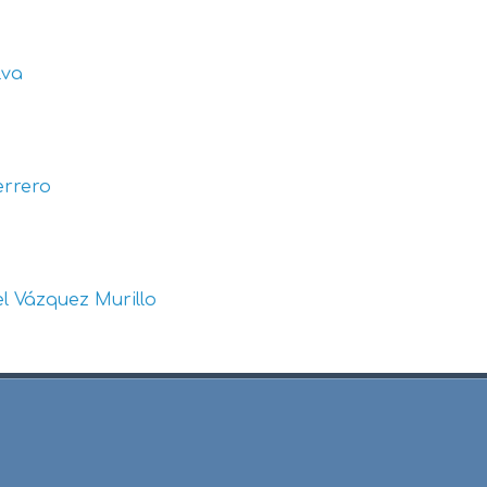
lva
errero
l Vázquez Murillo