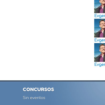
Evge
Evge
Evge
CONCURSOS
Sin eventos