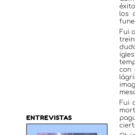
éxit
los 
fune
Fui 
trei
duda
igle
temp
con 
lágr
imag
mes
Fui 
mort
ENTREVISTAS
pagu
ciert