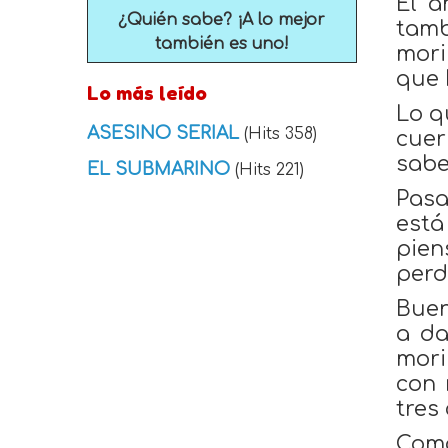
El a
¿Quién sabe? ¡A lo mejor
tamb
también es uno!
mori
que 
Lo más leído
Lo q
ASESINO SERIAL
(Hits 358)
cuer
sabe
EL SUBMARINO
(Hits 221)
Pasa
está
pien
perd
Buen
a da
mori
con 
tres
Como