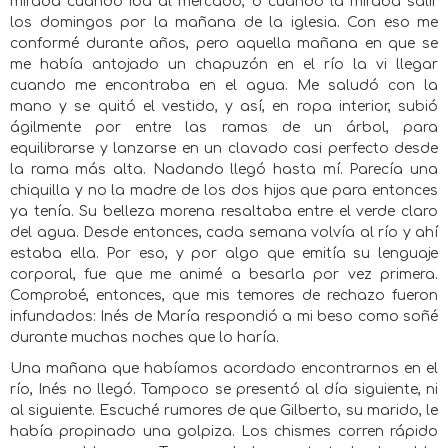
mirada cuando iba al mercado, o cuando la miraba salir
los domingos por la mañana de la iglesia. Con eso me
conformé durante años, pero aquella mañana en que se
me había antojado un chapuzón en el río la vi llegar
cuando me encontraba en el agua. Me saludó con la
mano y se quitó el vestido, y así, en ropa interior, subió
ágilmente por entre las ramas de un árbol, para
equilibrarse y lanzarse en un clavado casi perfecto desde
la rama más alta. Nadando llegó hasta mí. Parecía una
chiquilla y no la madre de los dos hijos que para entonces
ya tenía. Su belleza morena resaltaba entre el verde claro
del agua. Desde entonces, cada semana volvía al río y ahí
estaba ella. Por eso, y por algo que emitía su lenguaje
corporal, fue que me animé a besarla por vez primera.
Comprobé, entonces, que mis temores de rechazo fueron
infundados: Inés de María respondió a mi beso como soñé
durante muchas noches que lo haría.
Una mañana que habíamos acordado encontrarnos en el
río, Inés no llegó. Tampoco se presentó al día siguiente, ni
al siguiente. Escuché rumores de que Gilberto, su marido, le
había propinado una golpiza. Los chismes corren rápido