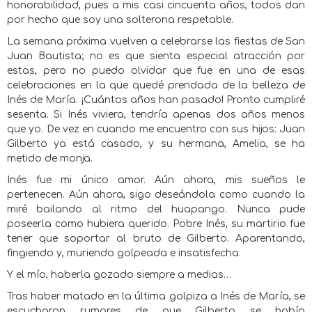
honorabilidad, pues a mis casi cincuenta años, todos dan
por hecho que soy una solterona respetable.
La semana próxima vuelven a celebrarse las fiestas de San
Juan Bautista; no es que sienta especial atracción por
estas, pero no puedo olvidar que fue en una de esas
celebraciones en la que quedé prendada de la belleza de
Inés de María. ¡Cuántos años han pasado! Pronto cumpliré
sesenta. Si Inés viviera, tendría apenas dos años menos
que yo. De vez en cuando me encuentro con sus hijos: Juan
Gilberto ya está casado, y su hermana, Amelia, se ha
metido de monja.
Inés fue mi único amor. Aún ahora, mis sueños le
pertenecen. Aún ahora, sigo deseándola como cuando la
miré bailando al ritmo del huapango. Nunca pude
poseerla como hubiera querido. Pobre Inés, su martirio fue
tener que soportar al bruto de Gilberto. Aparentando,
fingiendo y, muriendo golpeada e insatisfecha.
Y el mío, haberla gozado siempre a medias…
Tras haber matado en la última golpiza a Inés de María, se
escucharon rumores de que Gilberto se había