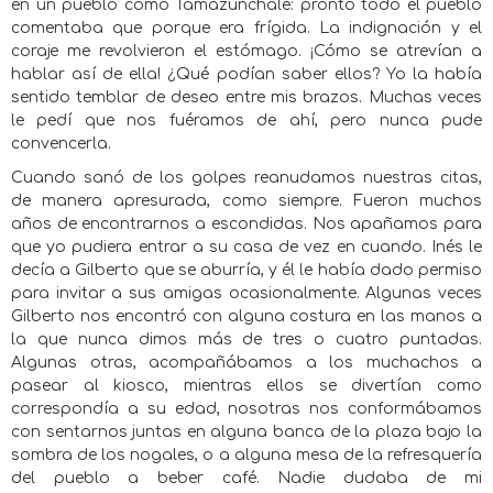
en un pueblo como Tamazunchale: pronto todo el pueblo
comentaba que porque era frígida. La indignación y el
coraje me revolvieron el estómago. ¡Cómo se atrevían a
hablar así de ella! ¿Qué podían saber ellos? Yo la había
sentido temblar de deseo entre mis brazos. Muchas veces
le pedí que nos fuéramos de ahí, pero nunca pude
convencerla.
Cuando sanó de los golpes reanudamos nuestras citas,
de manera apresurada, como siempre. Fueron muchos
años de encontrarnos a escondidas. Nos apañamos para
que yo pudiera entrar a su casa de vez en cuando. Inés le
decía a Gilberto que se aburría, y él le había dado permiso
para invitar a sus amigas ocasionalmente. Algunas veces
Gilberto nos encontró con alguna costura en las manos a
la que nunca dimos más de tres o cuatro puntadas.
Algunas otras, acompañábamos a los muchachos a
pasear al kiosco, mientras ellos se divertían como
correspondía a su edad, nosotras nos conformábamos
con sentarnos juntas en alguna banca de la plaza bajo la
sombra de los nogales, o a alguna mesa de la refresquería
del pueblo a beber café. Nadie dudaba de mi