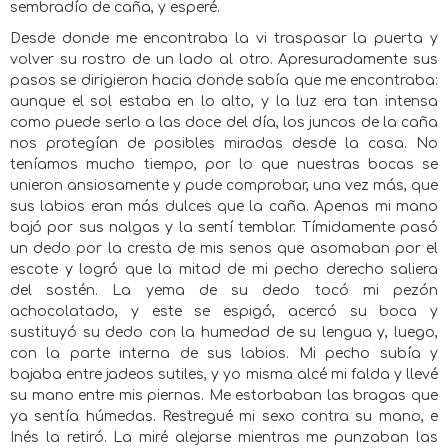
sembradío de caña, y esperé.
Desde donde me encontraba la vi traspasar la puerta y
volver su rostro de un lado al otro. Apresuradamente sus
pasos se dirigieron hacia donde sabía que me encontraba:
aunque el sol estaba en lo alto, y la luz era tan intensa
como puede serlo a las doce del día, los juncos de la caña
nos protegían de posibles miradas desde la casa. No
teníamos mucho tiempo, por lo que nuestras bocas se
unieron ansiosamente y pude comprobar, una vez más, que
sus labios eran más dulces que la caña. Apenas mi mano
bajó por sus nalgas y la sentí temblar. Tímidamente pasó
un dedo por la cresta de mis senos que asomaban por el
escote y logró que la mitad de mi pecho derecho saliera
del sostén. La yema de su dedo tocó mi pezón
achocolatado, y este se espigó, acercó su boca y
sustituyó su dedo con la humedad de su lengua y, luego,
con la parte interna de sus labios. Mi pecho subía y
bajaba entre jadeos sutiles, y yo misma alcé mi falda y llevé
su mano entre mis piernas. Me estorbaban las bragas que
ya sentía húmedas. Restregué mi sexo contra su mano, e
Inés la retiró. La miré alejarse mientras me punzaban las