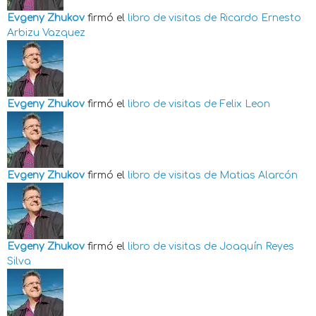
Evgeny Zhukov
firmó el
libro de visitas de
Ricardo Ernesto
Arbizu Vazquez
Evgeny Zhukov
firmó el
libro de visitas de
Felix Leon
Evgeny Zhukov
firmó el
libro de visitas de
Matias Alarcón
Evgeny Zhukov
firmó el
libro de visitas de
Joaquín Reyes
Silva