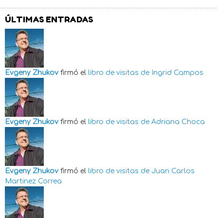
ÚLTIMAS ENTRADAS
Evgeny Zhukov
firmó el
libro de visitas de
Ingrid Campos
Evgeny Zhukov
firmó el
libro de visitas de
Adriana Choca
Evgeny Zhukov
firmó el
libro de visitas de
Juan Carlos
Martinez Correa