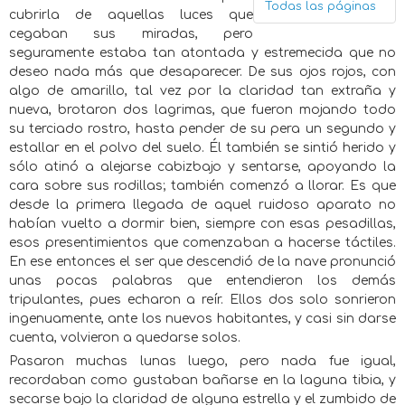
Todas las páginas
cubrirla de aquellas luces que
cegaban sus miradas, pero
seguramente estaba tan atontada y estremecida que no
deseo nada más que desaparecer. De sus ojos rojos, con
algo de amarillo, tal vez por la claridad tan extraña y
nueva, brotaron dos lagrimas, que fueron mojando todo
su terciado rostro, hasta pender de su pera un segundo y
estallar en el polvo del suelo. Él también se sintió herido y
sólo atinó a alejarse cabizbajo y sentarse, apoyando la
cara sobre sus rodillas; también comenzó a llorar. Es que
desde la primera llegada de aquel ruidoso aparato no
habían vuelto a dormir bien, siempre con esas pesadillas,
esos presentimientos que comenzaban a hacerse táctiles.
En ese entonces el ser que descendió de la nave pronunció
unas pocas palabras que entendieron los demás
tripulantes, pues echaron a reír. Ellos dos solo sonrieron
ingenuamente, ante los nuevos habitantes, y casi sin darse
cuenta, volvieron a quedarse solos.
Pasaron muchas lunas luego, pero nada fue igual,
recordaban como gustaban bañarse en la laguna tibia, y
secarse bajo la claridad de alguna estrella y el zumbido de