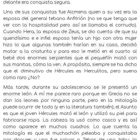
delante era conquista segura.
Una de sus conquistas fue Alcmena quien a su vez era la
esposa del general tebano Anfitrión (no se que tenga que
ver con la hospitalidad pero así se llamaba el cornudo).
Cuando Hera, la esposa de Zeus, se dio cuenta de que su
queridísimo e e infiel esposo tenía un hijo con otra mujer
hizo lo que algunas también harían en su caso, decidió
matar a la criaturita y para eso le metió en el cuarto al
bebé dos enormes serpientes que el pequeñín mató con
sus manitas, cómo la ven. A propósito, siempre se ha dicho
que el diminutivo de Hércules es Herculitos, pero suena
como raro ¿No?
Más tarde, durante su adolescencia se le presentó un
enorme león. A mí me parece raro porque en Grecia no se
dan los leones por ninguna parte, pero en la mitología
puede ocurrir de todo (y en la literatura también); el Asunto
es que el joven Hércules mató el león y utilizó su piel para
fabricarse ropa. La cabeza la usó como casco y es así
como aparece en muchos cuadros. Lo que cuenta la
mitología es que el muchachón peleaba y conquistaba
por doquier y una fue salvar a Tebas de una tribu; la