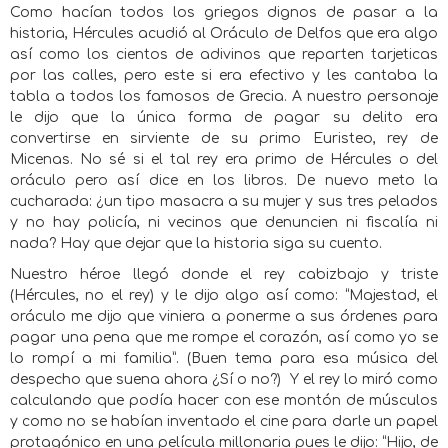
Como hacían todos los griegos dignos de pasar a la
historia, Hércules acudió al Oráculo de Delfos que era algo
así como los cientos de adivinos que reparten tarjeticas
por las calles, pero este si era efectivo y les cantaba la
tabla a todos los famosos de Grecia. A nuestro personaje
le dijo que la única forma de pagar su delito era
convertirse en sirviente de su primo Euristeo, rey de
Micenas. No sé si el tal rey era primo de Hércules o del
oráculo pero así dice en los libros. De nuevo meto la
cucharada: ¿un tipo masacra a su mujer y sus tres pelados
y no hay policía, ni vecinos que denuncien ni fiscalía ni
nada? Hay que dejar que la historia siga su cuento.
Nuestro héroe llegó donde el rey cabizbajo y triste
(Hércules, no el rey) y le dijo algo así como: “Majestad, el
oráculo me dijo que viniera a ponerme a sus órdenes para
pagar una pena que me rompe el corazón, así como yo se
lo rompí a mi familia”. (Buen tema para esa música del
despecho que suena ahora ¿Sí o no?)
Y el rey lo miró como
calculando que podía hacer con ese montón de músculos
y como no se habían inventado el cine para darle un papel
protagónico en una película millonaria pues le dijo: “Hijo, de