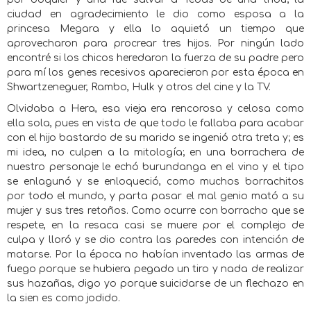
ciudad en agradecimiento le dio como esposa a la
princesa Megara y ella lo aquietó un tiempo que
aprovecharon para procrear tres hijos. Por ningún lado
encontré si los chicos heredaron la fuerza de su padre pero
para mí los genes recesivos aparecieron por esta época en
Shwartzeneguer, Rambo, Hulk y otros del cine y la TV.
Olvidaba a Hera, esa vieja era rencorosa y celosa como
ella sola, pues en vista de que todo le fallaba para acabar
con el hijo bastardo de su marido se ingenió otra treta y; es
mi idea, no culpen a la mitología; en una borrachera de
nuestro personaje le echó burundanga en el vino y el tipo
se enlagunó y se enloqueció, como muchos borrachitos
por todo el mundo, y parta pasar el mal genio mató a su
mujer y sus tres retoños. Como ocurre con borracho que se
respete, en la resaca casi se muere por el complejo de
culpa y lloró y se dio contra las paredes con intención de
matarse. Por la época no habían inventado las armas de
fuego porque se hubiera pegado un tiro y nada de realizar
sus hazañas, digo yo porque suicidarse de un flechazo en
la sien es como jodido.