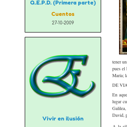
Q.E.P.D. (Primera parte)
Cuentos
27-10-2009
tener u
pues el 
María; l
DE VI
En aque
lugar c
Galilea
David, p
Vivir en ilusión
A la si