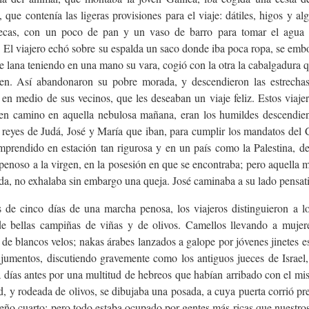
 que contenía las ligeras provisiones para el viaje: dátiles, higos y al
secas, con un poco de pan y un vaso de barro para tomar el agua
a. El viajero echó sobre su espalda un saco donde iba poca ropa, se em
e lana teniendo en una mano su vara, cogió con la otra la cabalgadura 
ven. Así abandonaron su pobre morada, y descendieron las estrechas
 en medio de sus vecinos, que les deseaban un viaje feliz. Estos viaje
en camino en aquella nebulosa mañana, eran los humildes descendien
 reyes de Judá, José y María que iban, para cumplir los mandatos del C
emprendido en estación tan rigurosa y en un país como la Palestina, de
penoso a la virgen, en la posesión en que se encontraba; pero aquella m
ada, no exhalaba sin embargo una queja. José caminaba a su lado pensat
 de cinco días de una marcha penosa, los viajeros distinguieron a lo
e bellas campiñas de viñas y de olivos. Camellos llevando a mujer
 de blancos velos; nakas árabes lanzados a galope por jóvenes jinetes 
 jumentos, discutiendo gravemente como los antiguos jueces de Israel,
 días antes por una multitud de hebreos que habían arribado con el mi
d, y rodeada de olivos, se dibujaba una posada, a cuya puerta corrió pr
ño cuarto; pero todo estaba ocupado por gentes más ricas que nuestros p