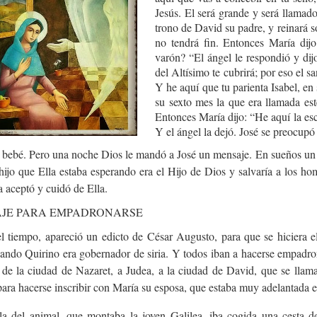
Jesús. El será grande y será llamado
trono de David su padre, y reinará so
no tendrá fin. Entonces María dij
varón? “El ángel le respondió y dijo
del Altísimo te cubrirá; por eso el s
Y he aquí que tu parienta Isabel, en
su sexto mes la que era llamada es
Entonces María dijo: “He aquí la es
Y el ángel la dejó. José se preocup
n bebé. Pero una noche Dios le mandó a José un mensaje. En sueños un 
hijo que Ella estaba esperando era el Hijo de Dios y salvaría a los ho
a aceptó y cuidó de Ella.
AJE PARA EMPADRONARSE
l tiempo, apareció un edicto de César Augusto, para que se hiciera el
uando Quirino era gobernador de siria. Y todos iban a hacerse empadro
, de la ciudad de Nazaret, a Judea, a la ciudad de David, que se llam
ara hacerse inscribir con María su esposa, que estaba muy adelantada e
lla del animal, que montaba la joven Galilea, iba cogida una cesta d