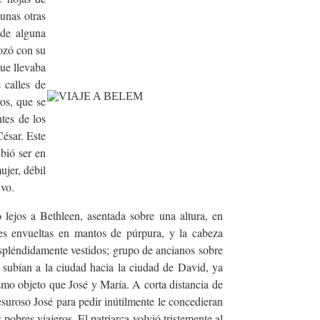
gunas otras
 de alguna
bozó con su
que llevaba
 calles de
ros, que se
tes de los
ésar. Este
bió ser en
ujer, débil
ivo.
 lejos a Bethleen, asentada sobre una altura, en
es envueltas en mantos de púrpura, y la cabeza
espléndidamente vestidos; grupo de ancianos sobre
 subían a la ciudad hacia la ciudad de David, ya
smo objeto que José y María. A corta distancia de
esuroso José para pedir inútilmente le concedieran
obres viajeros. El patriarca volvió tristemente al