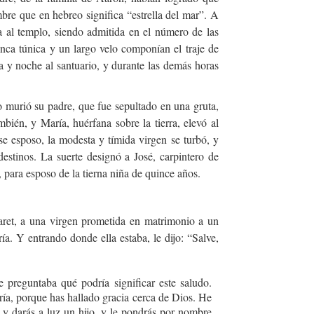
mbre que en hebreo significa “estrella del mar”. A
da al templo, siendo admitida en el número de las
anca túnica y un largo velo componían el traje de
a y noche al santuario, y durante las demás horas
murió su padre, que fue sepultado en una gruta,
bién, y María, huérfana sobre la tierra, elevó al
se esposo, la modesta y tímida virgen se turbó, y
destinos. La suerte designó a José, carpintero de
 para esposo de la tierna niña de quince años.
aret, a una virgen prometida en matrimonio a un
a. Y entrando donde ella estaba, le dijo: “Salve,
se preguntaba qué podría significar este saludo.
ría, porque has hallado gracia cerca de Dios. He
 y darás a luz un hijo, y le pondrás por nombre