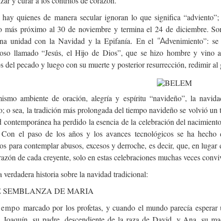
zar y curar a los contritos de corazón.
 hay quienes de manera secular ignoran lo que significa “adviento”
 más próximo al 30 de noviembre y termina el 24 de diciembre. Son
na unidad con la Navidad y la Epifanía
En el
dvenimiento”: se
.
“A
loso llamado “Jesús, el Hijo de Dios”, que se hizo hombre y vino a
s del pecado y luego con su muerte y posterior resurrección, redimir a
ismo ambiente de oración, alegría y espíritu “navideño”, la navida
; o sea, la tradición más prolongada del tiempo navideño se volvió un
 contemporánea ha perdido la esencia de la celebración del nacimiento 
 Con el paso de los años y los avances tecnológicos se ha hecho
 para contemplar abusos, excesos y derroche, es decir, que, en lugar 
razón de cada creyente, solo en estas celebraciones muchas veces convi
 verdadera historia sobre la navidad tradicional:
 SEMBLANZA DE MARIA
iempo
marcado por los profetas, y cuando el mundo parecía esperar 
. Joaquín, su padre, descendiente de la raza de David, y Ana, su ma