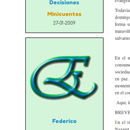
evangeli
Decisiones
Todavía
Minicuentos
domingo
27-01-2009
forma u
maravil
salvarno
En el m
consumo
sociedad
en paz.
momentos
en el co
Aquí, la
BREVE
Federico
E
n
el
t
Nazaret