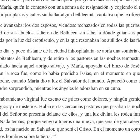
María, quién le contestó con una sonrisa de resignación, y cogiendo el
rir por plazas y calles sin hallar algún bethleemita caritativo que le ofre
e avanzaba: los dos esposos, viéndose rechazados en todas las puertas
ad de sus abuelos, salieron de Bethleen sin saber a dónde guiar sus p
a por la luz del crepúsculo, y en la que resonaban los aullidos de las f
 día, y poco distante de la ciudad inhospitalaria, se abría una sombría c
bitantes de Bethleem, y de retiro a los pastores en las noches tempest
uiado hacia aquel abrigo salvaje, y María, apoyada del brazo de José
 en la roca fue, como lo había predicho Isaías, en el momento en que
oche, cuando María dio a luz el Salvador del mundo. Apareció como el 
dre sorprendida, mientras los ángeles le adoraban en su cuna.
mbramiento virginal fue exento de gritos como dolores, y ningún gemido
gios y de misterios. Había en las cercanías pastores que pasaban la n
 del Señor se presenta delante de ellos, y una luz divina les rodea in
“Nada temáis, porque vengo a traeros una nueva, que será de gran alegr
, os ha nacido un Salvador, que será el Cristo. En el momento un coro 
los hombres sobre la tierra.””