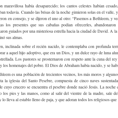
ón maravillosa había desaparecido; los cantos celestes habían cesado
an todavía. Cuando las brisas de la noche gimieron solas en el valle, y l
eron en consejo, y se dijeron el uno al otro: “Pasemos a Bethleem, y 
tas los presentes que sus cabañas podían ofrecerles, abandonaron
ron guiados por una misteriosa estrella hacia la ciudad de David. A la v
inó sus almas.
en, inclinada sobre el recién nacido, le contemplaba con profunda te
rar a aquel hijo adoptivo, que era un Dios, y un dulce rayo de luna al
trellada. Los pastores se prosternaron con respeto ante la cuna del rey 
 y los homenajes del pobre. El Dios de Abraham había nacido, y se hab
leem es una población de trecientos vecinos, los más moros y algunos c
nta la iglesia del Santo Pesebre, compuesta de cinco naves sustentad
de cuyo crucero se encuentra el pesebre donde nació Jesús. La noche d
o los pies y las manos, como al salir del vientre de la madre, sale d
y lo lleva al establo lleno de paja, y que adoran todos los religiosos que