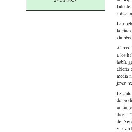
07-08-2007
lado de 
a discur
La noch
la ciud
alumbrad
Al medio
a los ha
había g
abierta
media n
joven ma
Este alu
de prodi
un ángel
dice: - 
de David
y paz a 