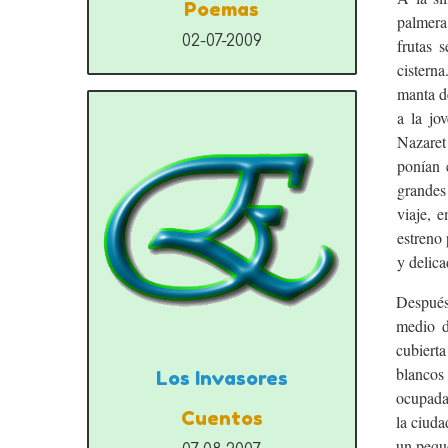
Poemas
palmera,
02-07-2009
frutas 
cistern
manta d
a la jo
Nazaret
ponían 
grandes
viaje, 
estreno 
y delic
Después
medio d
cubierta
blancos
Los Invasores
ocupada
Cuentos
la ciuda
un peque