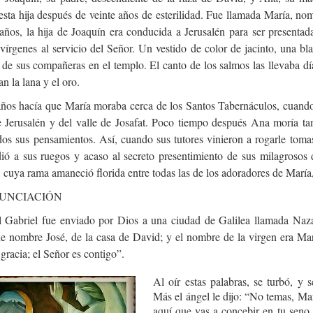
esta hija después de veinte años de esterilidad. Fue llamada María, no
 años, la hija de Joaquín era conducida a Jerusalén para ser presenta
vírgenes al servicio del Señor. Un vestido de color de jacinto, una bl
de sus compañeras en el templo. El canto de los salmos las llevaba dí
an la lana y el oro.
ños hacía que María moraba cerca de los Santos Tabernáculos, cuando 
e Jerusalén y del valle de Josafat. Poco tiempo después Ana moría tam
dos sus pensamientos. Así, cuando sus tutores vinieron a rogarle toma
dió a sus ruegos y acaso al secreto presentimiento de sus milagrosos 
 cuya rama amaneció florida entre todas las de los adoradores de María,
UNCIACIÓN
l Gabriel fue enviado por Dios a una ciudad de Galilea llamada Naz
e nombre José, de la casa de David; y el nombre de la virgen era Marí
 gracia; el Señor es contigo”.
Al oír estas palabras, se turbó, y 
Más el ángel le dijo: “No temas, Ma
aquí que vas a concebir en tu seno,