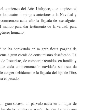
; el comienzo del Año Litúrgico, que empieza el
 los cuatro domingos anteriores a la Navidad y
 conmemora cada año la llegada de ese alguien
l mundo para dar testimonio de la verdad, para
l género humano.
d se ha convertido en la gran fiesta pagana de
 tema a gran escala de consumismo desaforado. La
de Jesucristo, de compartir reunidos en familia y
 que cada conmemoración navideña solo sea de
de acoger debidamente la llegada del hijo de Dios
va el pecado.
un gran suceso, un párvulo nacía en un lugar de
dre, de la familia de Aarón, habían logrado que