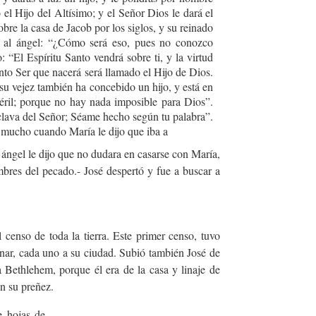
 el Hijo del Altísimo; y el Señor Dios le dará el
bre la casa de Jacob por los siglos, y su reinado
o al ángel: “¿Cómo será eso, pues no conozco
: “El Espíritu Santo vendrá sobre ti, y la virtud
anto Ser que nacerá será llamado el Hijo de Dios.
 su vejez también ha concebido un hijo, y está en
téril; porque no hay nada imposible para Dios”.
clava del Señor; Séame hecho según tu palabra”.
ó mucho cuando María le dijo que iba a
ángel le dijo que no dudara en casarse con María,
mbres del pecado.
- José despertó y fue a buscar a
 censo de toda la tierra. Este primer censo, tuvo
nar, cada uno a su ciudad. Subió también José de
a Bethlehem, porque él era de la casa y linaje de
n su preñez.
e hojas de