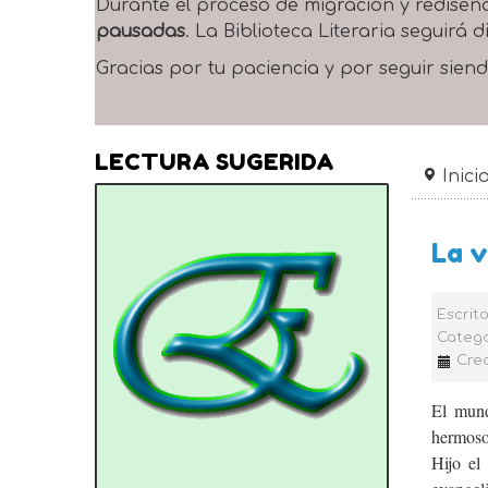
Durante el proceso de migración y rediseñ
pausadas
. La Biblioteca Literaria seguirá
Gracias por tu paciencia y por seguir siend
LECTURA SUGERIDA
Inici
La v
Escrit
Catego
Crea
El mund
hermoso
Hijo el