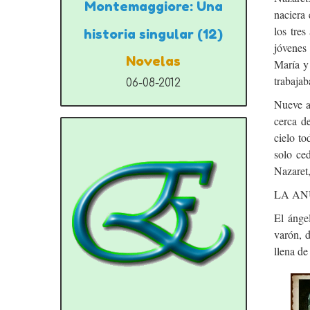
Montemaggiore: Una
naciera 
los tres
historia singular (12)
jóvenes 
Novelas
María y 
trabajab
06-08-2012
Nueve a
cerca d
cielo to
solo ce
Nazaret,
LA AN
El ánge
varón, d
llena de