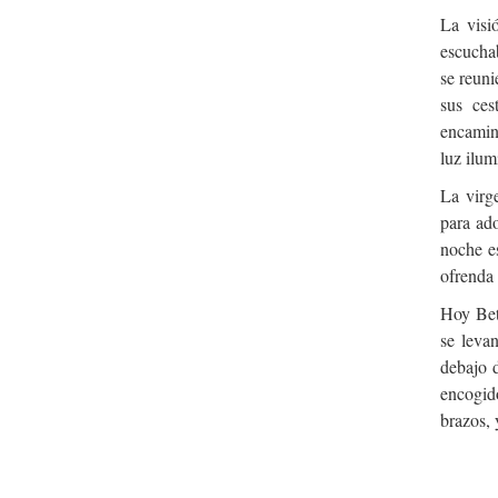
La visi
escuchab
se reuni
sus ces
encamina
luz ilum
La virg
para ado
noche es
ofrenda
Hoy Beth
se leva
debajo 
encogid
brazos, 