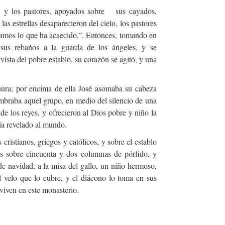
, y los pastores, apoyados sobre
sus cayados,
as estrellas desaparecieron del cielo, los pastores
veamos lo que ha acaecido.”. Entonces, tomando en
 sus rebaños a la guarda de los ángeles, y se
ista del pobre establo, su corazón se agitó, y una
rnura; por encima de ella José asomaba su cabeza
umbraba aquel grupo, en medio del silencio de una
de los reyes, y ofrecieron al Dios pobre y niño la
ía revelado al mundo.
ristianos, griegos y católicos, y sobre el establo
as sobre cincuenta y dos columnas de pórfido, y
e navidad, a la misa del gallo, un niño hermoso,
el velo que lo cubre, y el diácono lo toma en sus
 viven en este monasterio.