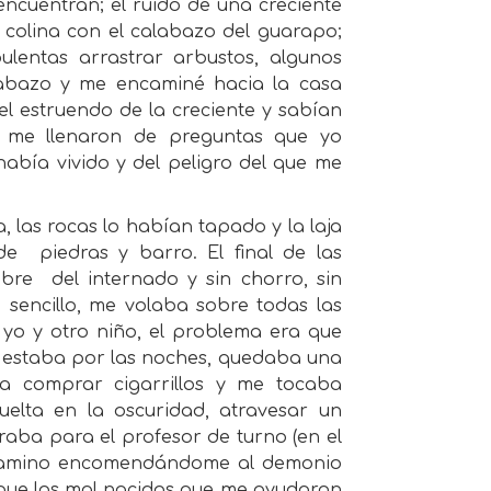
ncuentran; el ruido de una creciente
 colina con el calabazo del guarapo;
ulentas arrastrar arbustos, algunos
labazo y me encaminé hacia la casa
 estruendo de la creciente y sabían
 me llenaron de preguntas que yo
había vivido y del peligro del que me
a, las rocas lo habían tapado y la laja
de
piedras y barro. El final de las
ubre
del internado y sin chorro, sin
 sencillo, me volaba sobre todas las
o y otro niño, el problema era que
o estaba por las noches, quedaba una
ra comprar cigarrillos y me tocaba
uelta en la oscuridad, atravesar un
aba para el profesor de turno (en el
o camino encomendándome al demonio
 que los mal nacidos que me ayudaron