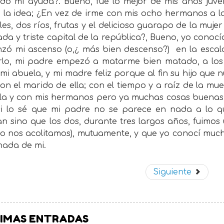
ndo mi ayuda?. Bueno, fue lo mejor de mis años juve
 la idea; ¿En vez de irme con mis ocho hermanos a l
es, dos ríos, frutas y el delicioso guarapo de la muj
ada y triste capital de la república?, Bueno, yo conocía 
zó mi ascenso (o,¿ más bien descenso?)
en la escal
lo, mi padre empezó a matarme bien matado, a los di
mi abuela, y mi madre feliz porque al fin su hijo que 
on el marido de ella; con el tiempo y a raíz de la mu
lla y con mis hermanos pero ya muchas cosas buenas 
si lo sé que mi padre no se parece en nada a lo que
an sino que los dos, durante tres largos años, fuimo
o nos acolitamos), mutuamente, y que yo conocí muchas
nada de mi.
Siguiente
IMAS ENTRADAS