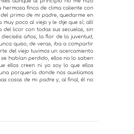
niles aunque al principio no me hizo
a hermosa finca de clima caliente con
er del primo de mi padre, quedarme en
muy poco al viejo y le dije que sí; allí
a del licor con todas sus secuelas, sin
eciséis años, la flor de la juventud,
nunca quiso, de veras, iba a compartir
erte del viejo tuvimos un acercamiento
se habían perdido, ellos no lo saben
 ellos creen ni yo soy lo que ellos
s una porquería donde nos auxiliamos
 cosas de mi padre y, al final, él no