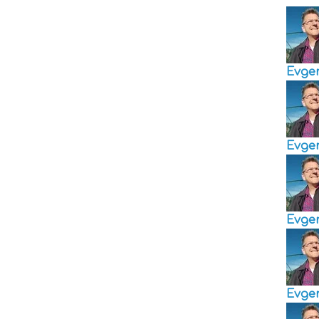
Evge
Evge
Evge
Evge