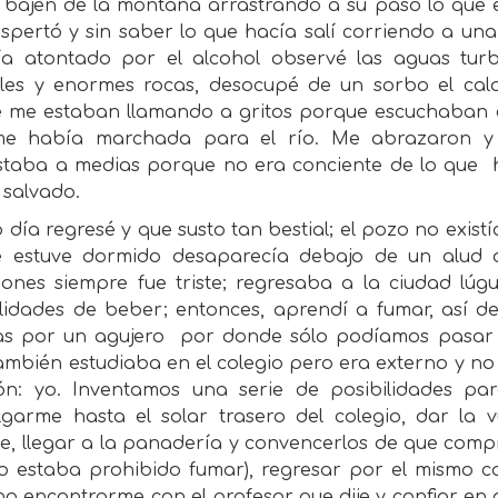
y bajen de la montaña arrastrando a su paso lo que e
spertó y sin saber lo que hacía salí corriendo a una
ía atontado por el alcohol observé las aguas turb
les y enormes rocas, desocupé de un sorbo el ca
 me estaban llamando a gritos porque escuchaban el
e había marchada para el río. Me abrazaron y
staba a medias porque no era conciente de lo que
 salvado.
o día regresé y que susto tan bestial; el pozo no existí
 estuve dormido desaparecía debajo de un alud 
iones siempre fue triste; regresaba a la ciudad lúg
ilidades de beber; entonces, aprendí a fumar, así de
s por un agujero
por donde sólo podíamos pasar y
también estudiaba en el colegio pero era externo y n
ión: yo. Inventamos una serie de posibilidades pa
lgarme hasta el solar trasero del colegio, dar la v
e, llegar a la panadería y convencerlos de que compr
io estaba prohibido fumar), regresar por el mism
no encontrarme con el profesor que dije y confiar en