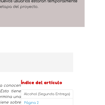
e nuevos usuarios estarán temporalmente
 etapa del proyecto.
Índice del artículo
 ya conocen
Esto tiene
Alcohol (Segunda Entrega)
termina una
tiene sobre
Página 2