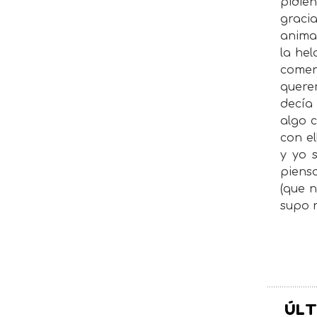
pidie
gracia
animal
la hel
comen
querer
decía 
algo c
con e
y yo 
piens
(que n
supo 
ÚLT