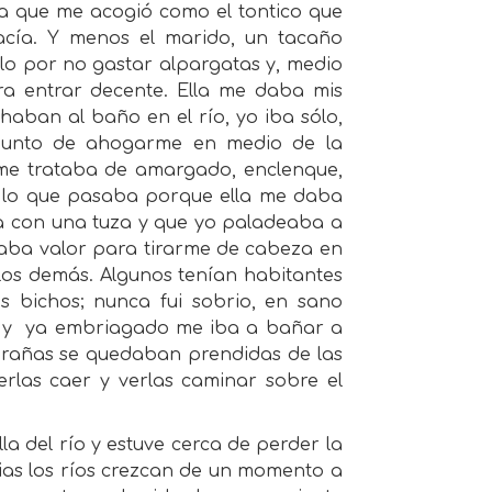
ra que me acogió como el tontico que
hacía. Y menos el marido, un tacaño
lo por no gastar alpargatas y, medio
ara entrar decente. Ella me daba mis
aban al baño en el río, yo iba sólo,
a punto de ahogarme en medio de la
me trataba de amargado, enclenque,
a lo que pasaba porque ella me daba
ba con una tuza y que yo paladeaba a
daba valor para tirarme de cabeza en
os demás. Algunos tenían habitantes
s bichos; nunca fui sobrio, en sano
 y
ya embriagado me iba a bañar a
 arañas se quedaban prendidas de las
erlas caer y verlas caminar sobre el
lla del río y estuve cerca de perder la
vias los ríos crezcan de un momento a