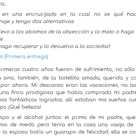
...
 en una encrucijada en la cual no se qué hac
aje y tengo dos alternativas:
llevo a los abismos de la abyección y lo mato o hago
de
hago recuperar y lo devuelvo a la sociedad
l (Primera entrega)
rimeros cuatro años fueron de sufrimiento, no sólo
ia sino, también, de la botellita amada, querida y 
 por ahora. Mi descanso eran las vacaciones, no la
una finca prodigiosa que había comprado mi padre 
os fantásticos logrados; allí estaban mis sueños cum
po ¡Qué belleza!
mpo y el alcohol juntos: el primo de mi padre, qu
mio de miedo pero tenía en la casa una vasija d
la esposa batía un guarapo de felicidad; ella se con