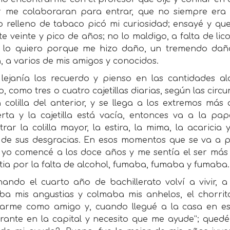
ir me colaboraran para entrar, que no siempre era f
o relleno de tabaco picó mi curiosidad; ensayé y q
e veinte y pico de años; no lo maldigo, a falta de lico
 lo quiero porque me hizo daño, un tremendo daño 
 a varios de mis amigos y conocidos.
 lejanía los recuerdo y pienso en las cantidades al
, como tres o cuatro cajetillas diarias, según las cir
a colilla del anterior, y se llega a los extremos má
erta y la cajetilla está vacía, entonces va a la pa
rar la colilla mayor, la estira, la mima, la acaricia
de sus desgracias. En esos momentos que se va a 
 yo comencé a los doce años y me sentía el ser más fe
ia por la falta de alcohol, fumaba, fumaba y fumaba.
nando el cuarto año de bachillerato volví a vivir, a
ba mis angustias y colmaba mis anhelos, el chorrit
arme como amigo y, cuando llegué a la casa en ese 
rante en la capital y necesito que me ayude”; quedé f