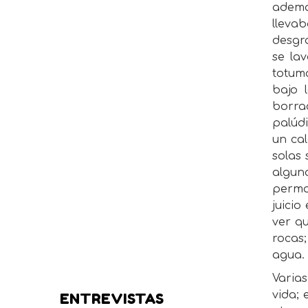
ademá
lleva
desgr
se la
totum
bajo 
borra
palúd
un ca
solas
algun
perma
juici
ver q
rocas
agua.
Varia
vida; 
ENTREVISTAS