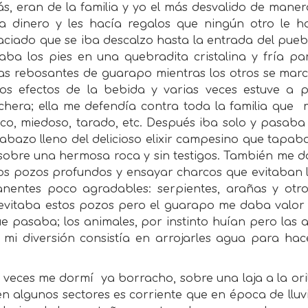
s, eran de la familia y yo el más desvalido de mane
ba dinero y les hacía regalos que ningún otro le 
aciado que se iba descalzo hasta la entrada del pueb
vaba los pies en una quebradita cristalina y fría p
as rebosantes de guarapo mientras los otros se march
los efectos de la bebida y varias veces estuve 
chera; ella me defendía contra toda la familia que
ico, miedoso, tarado, etc. Después iba solo y pasab
labazo lleno del delicioso elixir campesino que tapa
 sobre una hermosa roca y sin testigos. También me 
os pozos profundos y ensayar charcos que evitaban l
nentes poco agradables: serpientes, arañas y otro
o evitaba estos pozos pero el guarapo me daba valor
ue pasaba; los animales, por instinto huían pero las
; mi diversión consistía en arrojarles agua para hac
s veces me dormí
ya borracho, sobre una laja a la ori
en algunos sectores es corriente que en época de llu