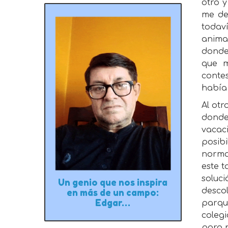
otro 
me de
todav
anima
donde
que m
conte
había
Al otr
donde
vacac
posib
norma
este 
soluc
Un genio que nos inspira
desco
en más de un campo:
Edgar…
parqu
coleg
para 