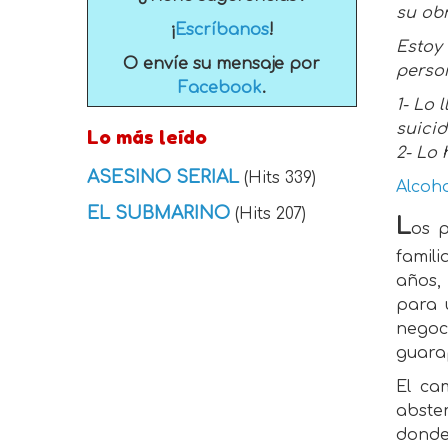
su obra
¡
Escríbanos
!
Estoy
O envíe su mensaje por
person
Facebook
.
1- Lo 
suici
Lo más leído
2- Lo 
ASESINO SERIAL
(Hits 339)
Alcoho
EL SUBMARINO
(Hits 207)
L
os p
famil
años,
para 
negoci
guara
El ca
abste
donde 