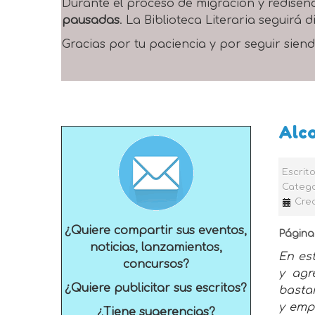
Durante el proceso de migración y rediseñ
pausadas
. La Biblioteca Literaria seguirá
Gracias por tu paciencia y por seguir siend
Alc
Escrit
Catego
Cre
¿Quiere compartir sus eventos,
Página 
noticias, lanzamientos,
En es
concursos?
y agr
¿Quiere publicitar sus escritos?
bastan
y emp
¿Tiene sugerencias?