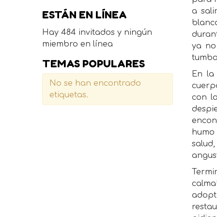
a sal
ESTÁN EN LÍNEA
blanc
Hay 484 invitados y ningún
durant
miembro en línea
ya no
tumba,
TEMAS POPULARES
En la
No se han encontrado
cuerpo
etiquetas.
con l
despi
encont
humo 
salud,
angust
Termi
calma
adopt
restau