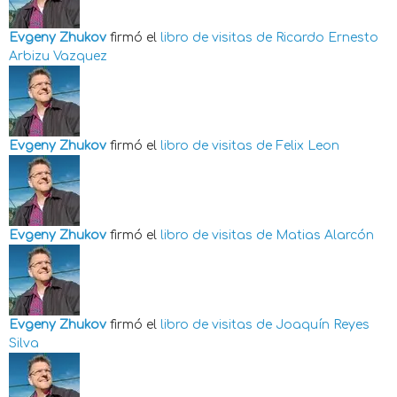
Evgeny Zhukov
firmó el
libro de visitas de
Ricardo Ernesto
Arbizu Vazquez
Evgeny Zhukov
firmó el
libro de visitas de
Felix Leon
Evgeny Zhukov
firmó el
libro de visitas de
Matias Alarcón
Evgeny Zhukov
firmó el
libro de visitas de
Joaquín Reyes
Silva