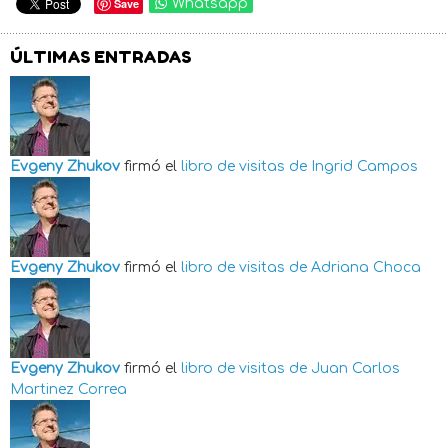
Save
Whatsapp
ÚLTIMAS ENTRADAS
Evgeny Zhukov
firmó el
libro de visitas de
Ingrid Campos
Evgeny Zhukov
firmó el
libro de visitas de
Adriana Choca
Evgeny Zhukov
firmó el
libro de visitas de
Juan Carlos
Martinez Correa