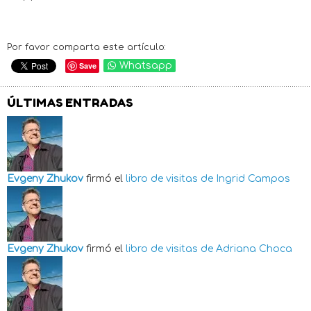
Por favor comparta este artículo:
Save
Whatsapp
ÚLTIMAS ENTRADAS
Evgeny Zhukov
firmó el
libro de visitas de
Ingrid Campos
Evgeny Zhukov
firmó el
libro de visitas de
Adriana Choca