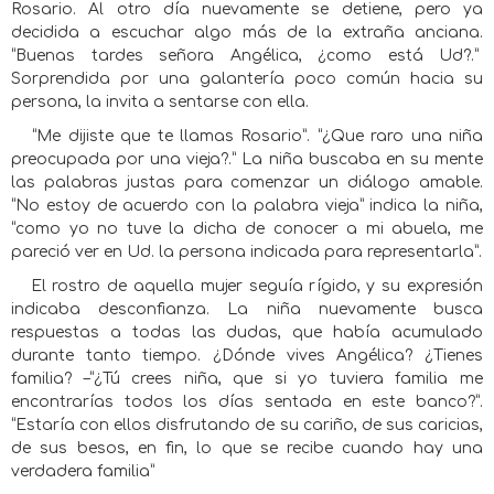
Rosario. Al otro día nuevamente se detiene, pero ya
decidida a escuchar algo más de la extraña anciana.
“Buenas tardes señora Angélica, ¿como está Ud?.”
Sorprendida por una galantería poco común hacia su
persona, la invita a sentarse con ella.
“Me dijiste que te llamas Rosario”. “¿Que raro una niña
preocupada por una vieja?.” La niña buscaba en su mente
las palabras justas para comenzar un diálogo amable.
“No estoy de acuerdo con la palabra vieja” indica la niña,
“como yo no tuve la dicha de conocer a mi abuela, me
pareció ver en Ud. la persona indicada para representarla”.
El rostro de aquella mujer seguía rígido, y su expresión
indicaba desconfianza. La niña nuevamente busca
respuestas a todas las dudas, que había acumulado
durante tanto tiempo. ¿Dónde vives Angélica? ¿Tienes
familia? –“¿Tú crees niña, que si yo tuviera familia me
encontrarías todos los días sentada en este banco?”.
“Estaría con ellos disfrutando de su cariño, de sus caricias,
de sus besos, en fin, lo que se recibe cuando hay una
verdadera familia”