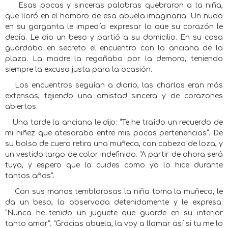
Esas pocas y sinceras palabras quebraron a la niña,
que lloró en el hombro de esa abuela imaginaria. Un nudo
en su garganta le impedía expresar lo que su corazón le
decía. Le dio un beso y partió a su domicilio. En su casa
guardaba en secreto el encuentro con la anciana de la
plaza. La madre la regañaba por la demora, teniendo
siempre la excusa justa para la ocasión.
Los encuentros seguían a diario, las charlas eran más
extensas, tejiendo una amistad sincera y de corazones
abiertos.
Una tarde la anciana le dijo: “Te he traído un recuerdo de
mi niñez que atesoraba entre mis pocas pertenencias”. De
su bolso de cuero retira una muñeca, con cabeza de loza, y
un vestido largo de color indefinido. “A partir de ahora será
tuya, y espero que la cuides como yo lo hice durante
tantos años”.
Con sus manos temblorosas la niña toma la muñeca, le
da un beso, la observada detenidamente y le expresa:
“Nunca he tenido un juguete que guarde en su interior
tanto amor”. “Gracias abuela, la voy a llamar así si tu me lo