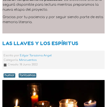
seguirá disponible para lectura mientras preparamos la
nueva etapa del proyecto.
Gracias por tu paciencia y por seguir siendo parte de esta
memoria literaria.
LAS LLAVES Y LOS ESPÍRITUS
Escrito por
Edgar Tarazona Angel
Categoría:
Minicuentos
Creado: 18 Junio 2022
humor
fantasmas