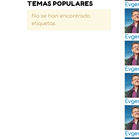
TEMAS POPULARES
Evge
No se han encontrado
etiquetas.
Evge
Evge
Evge
Evge