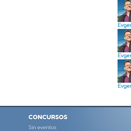
Evge
Evge
Evge
CONCURSOS
Sin eventos