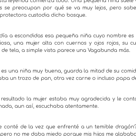
ta leyenda comienza todo. Una pequeña niña suele vi
s se preocupan por qué se va muy lejos, pero sabe
 protectora custodia dicho bosque.
día a escondidas esa pequeña niña cuyo nombre es 
riosa, una mujer alta con cuernos y ojos rojos, su
 de tela, a simple vista parece una Vagabunda más.
 es una niña muy buena, guarda la mitad de su comid
vaba un trozo de pan, otra vez carne o incluso papa 
resultado la mujer estaba muy agradecida y le con
 nada, aun así, escuchaba atentamente.
te conté de la vez que enfrenté a un temible dragón
 pero no me daba miedo porque mis hijos me alabab