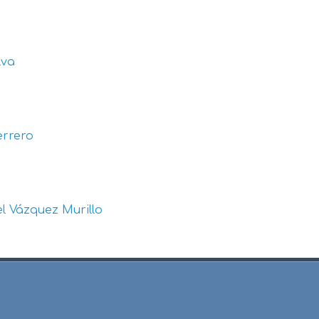
lva
errero
l Vázquez Murillo