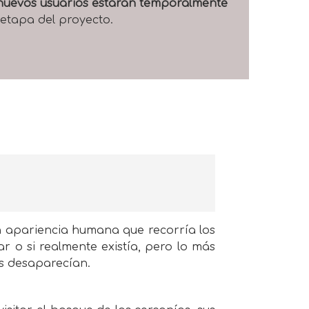
e nuevos usuarios estarán temporalmente
 etapa del proyecto.
n apariencia humana que recorría los
 o si realmente existía, pero lo más
os desaparecían.