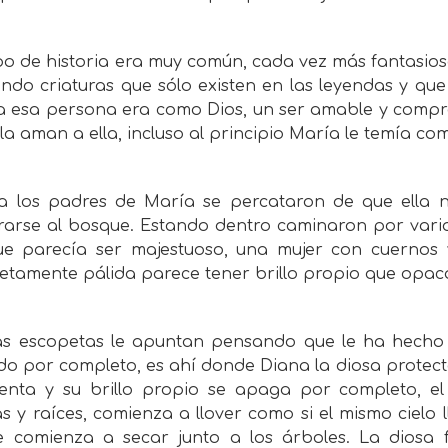
po de historia era muy común, cada vez más fantasiosa
endo criaturas que sólo existen en las leyendas y qu
ña esa persona era como Dios, un ser amable y compr
la aman a ella, incluso al principio María le temía co
a los padres de María se percataron de que ella 
rarse al bosque. Estando dentro caminaron por vari
ue parecía ser majestuoso, una mujer con cuernos y
tamente pálida parece tener brillo propio que opaca 
as escopetas le apuntan pensando que le ha hecho 
do por completo, es ahí donde Diana la diosa protect
enta y su brillo propio se apaga por completo, e
s y raíces, comienza a llover como si el mismo cielo l
se comienza a secar junto a los árboles. La diosa 