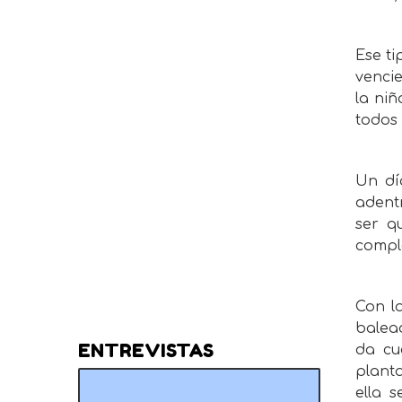
Ese ti
venci
la ni
todos 
Un dí
adent
ser q
comple
Con l
balea
ENTREVISTAS
da cu
planta
ella 