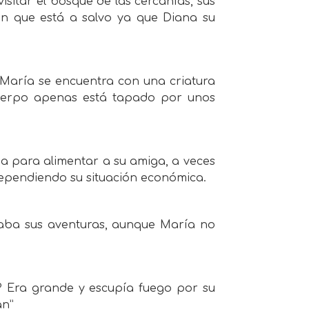
sitar el bosque de las cercanías, sus
n que está a salvo ya que Diana su
María se encuentra con una criatura
 cuerpo apenas está tapado por unos
a para alimentar a su amiga, a veces
dependiendo su situación económica.
taba sus aventuras, aunque María no
? Era grande y escupía fuego por su
an”