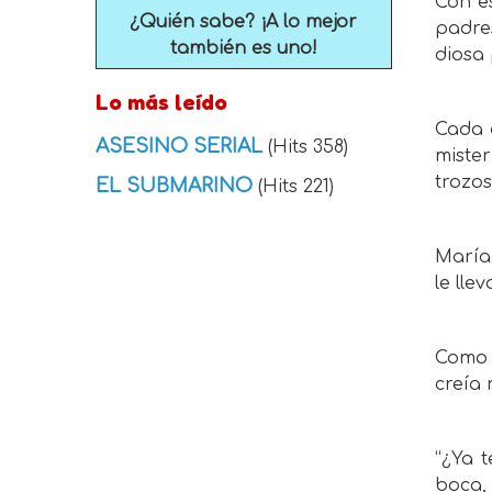
Con es
¿Quién sabe? ¡A lo mejor
padre
también es uno!
diosa
Lo más leído
Cada 
ASESINO SERIAL
(Hits 358)
miste
trozos
EL SUBMARINO
(Hits 221)
María
le lle
Como 
creía
“¿Ya 
boca,