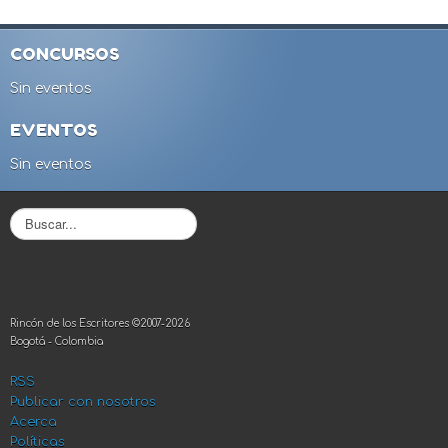
CONCURSOS
Sin eventos
EVENTOS
Sin eventos
B
u
s
c
a
r
Rincón de los Escritores ©2007-2026
.
Bogotá - Colombia
.
.
RSS
Publicar con nosotros
Acerca
Políticas