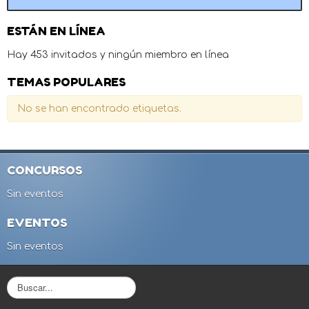
ESTÁN EN LÍNEA
Hay 453 invitados y ningún miembro en línea
TEMAS POPULARES
No se han encontrado etiquetas.
CONCURSOS
Sin eventos
EVENTOS
Sin eventos
B
u