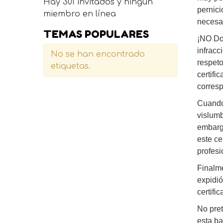
Hay 301 invitados y ningún
pernici
miembro en línea
necesa
TEMAS POPULARES
¡NO Doc
infracc
No se han encontrado
respet
etiquetas.
certif
corresp
Cuando 
vislumb
embargo
este ce
profesi
Finalme
expidió
certifi
No pret
esta ba