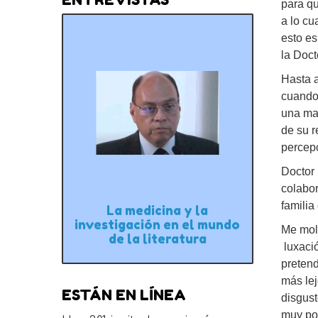
para qu
a lo c
esto es
la Doct
Hasta a
cuando 
una man
de su 
percepc
Doctor
colabor
familia
La medicina y la
investigación en el mundo
Me mole
de la literatura
luxació
pretend
más lej
ESTÁN EN LÍNEA
disgus
muy poc