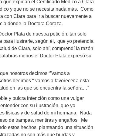
a que expidan el Certificado Médico a Clara
médico y que no se necesita nada más. Como
lta con Clara para ir a buscar nuevamente a
acia donde la Doctora Coraza.
octor Plata de nuestra petición, tan solo
 para ilustrarle, según él, que yo pretendía
salud de Clara, solo ahí, comprendí la razón
palabras menos el Doctor Plata expresó su
 que nosotros decimos “”vamos a
sotros decimos “”vamos a favorecer a esta
 salud en las que se encuentra la señora…”
ble y pulcra intención como una vulgar
 entender con su ilustración, que yo
nes físicas y de salud de mi hermana. Nada
a eso de trampas, mentiras y engaños. Me
ndo estos hechos, planteando una situación
isfrazadas no son más que burdas y