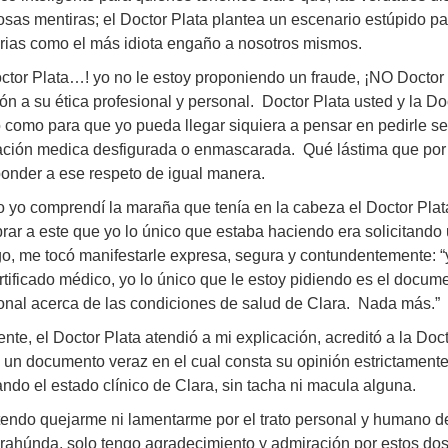
osas mentiras; el Doctor Plata plantea un escenario estúpido p
rias como el más idiota engaño a nosotros mismos.
tor Plata…! yo no le estoy proponiendo un fraude, ¡NO Doctor
ión a su ética profesional y personal. Doctor Plata usted y la
o como para que yo pueda llegar siquiera a pensar en pedirle 
icación medica desfigurada o enmascarada. Qué lástima que por
onder a ese respeto de igual manera.
yo comprendí la maraña que tenía en la cabeza el Doctor Plata 
rar a este que yo lo único que estaba haciendo era solicitando
, me tocó manifestarle expresa, segura y contundentemente: “y
rtificado médico, yo lo único que le estoy pidiendo es el docum
onal acerca de las condiciones de salud de Clara. Nada más.”
nte, el Doctor Plata atendió a mi explicación, acreditó a la Do
 un documento veraz en el cual consta su opinión estrictamente
cando el estado clínico de Clara, sin tacha ni macula alguna.
endo quejarme ni lamentarme por el trato personal y humano de
rahúnda, solo tengo agradecimiento y admiración por estos do