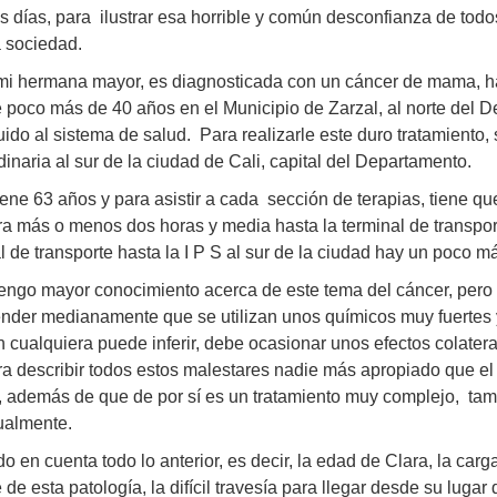
s días, para ilustrar esa horrible y común desconfianza de tod
a sociedad.
 mi hermana mayor, es diagnosticada con un cáncer de mama, h
 poco más de 40 años en el Municipio de Zarzal, al norte del 
uido al sistema de salud. Para realizarle este duro tratamiento,
dinaria al sur de la ciudad de Cali, capital del Departamento.
iene 63 años y para asistir a cada sección de terapias, tiene q
a más o menos dos horas y media hasta la terminal de transport
l de transporte hasta la I P S al sur de la ciudad hay un poco m
engo mayor conocimiento acerca de este tema del cáncer, pero 
nder medianamente que se utilizan unos químicos muy fuertes y
 cualquiera puede inferir, debe ocasionar unos efectos colater
a describir todos estos malestares nadie más apropiado que el 
, además de que de por sí es un tratamiento muy complejo, tam
ualmente.
o en cuenta todo lo anterior, es decir, la edad de Clara, la carg
de esta patología, la difícil travesía para llegar desde su lugar