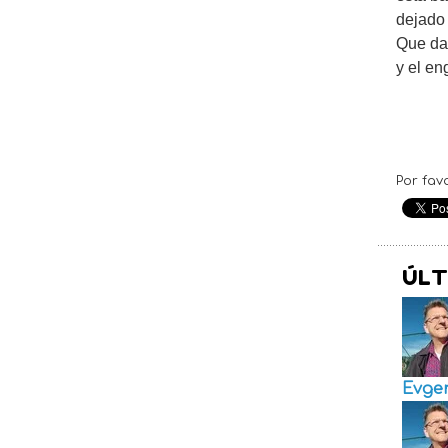
dejado
Que dañ
y el en
Por fav
ÚLT
Evge