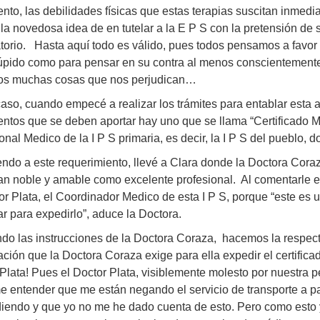
ento, las debilidades físicas que estas terapias suscitan inme
 la novedosa idea de en tutelar a la E P S con la pretensión de so
orio. Hasta aquí todo es válido, pues todos pensamos a favor
túpido como para pensar en su contra al menos conscientemente
s muchas cosas que nos perjudican…
caso, cuando empecé a realizar los trámites para entablar esta ac
tos que se deben aportar hay uno que se llama “Certificado Mé
onal Medico de la I P S primaria, es decir, la I P S del pueblo, 
ndo a este requerimiento, llevé a Clara donde la Doctora Cora
an noble y amable como excelente profesional. Al comentarle el
or Plata, el Coordinador Medico de esta I P S, porque “este es 
ar para expedirlo”, aduce la Doctora.
do las instrucciones de la Doctora Coraza, hacemos la respectiv
ación que la Doctora Coraza exige para ella expedir el certifica
Plata! Pues el Doctor Plata, visiblemente molesto por nuestra 
e entender que me están negando el servicio de transporte a p
iendo y que yo no me he dado cuenta de esto. Pero como esto yo 