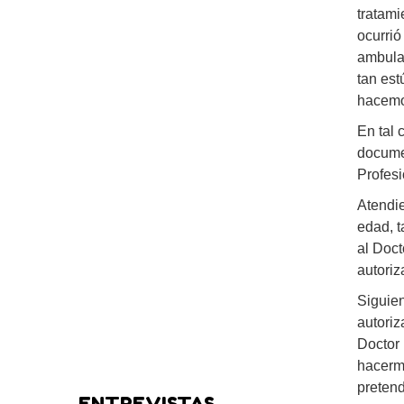
tratami
ocurrió
ambulat
tan es
hacemo
En tal 
documen
Profesi
Atendie
edad, t
al Doct
autoriz
Siguien
autoriz
Doctor 
hacerm
pretend
ENTREVISTAS