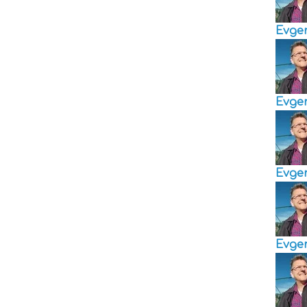
Evge
Evge
Evge
Evge