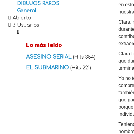
DIBUJOS RAROS
en esto
General
nuestr
Abierto
Clara,
3 Usuarios
durante
contrib
extraor
Lo más leído
Clara t
ASESINO SERIAL
(Hits 354)
que dur
EL SUBMARINO
(Hits 221)
termina
Yo no t
compre
también
que par
porque
individ
Teniend
nombre 