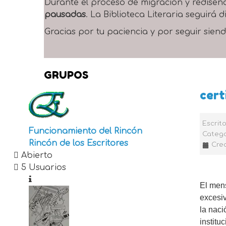
Durante el proceso de migración y rediseñ
pausadas
. La Biblioteca Literaria seguirá
Gracias por tu paciencia y por seguir siend
GRUPOS
cert
Escrit
Funcionamiento del Rincón
Catego
Rincón de los Escritores
Cre
Abierto
5 Usuarios
El men
excesiv
la naci
institu