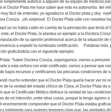
e simplemente autorice a alguien de su equipo de médicos par
ual el Doctor Plata me hace saber que esto es autonomía del 
 muy fácil de entender, yo agradezco al Doctor plata y doy vue
ora Coraza. ¡oh sorpresa! El Doctor Plata sale con nosotras h
quí yo no había caído en cuenta de la percepción que tenía el D
este, el Doctor Plata, le plantea un ejemplo a la Doctora Coraza
ipulación de su opinión profesional acerca de la situación de 
renuencia a expedir la nombrada certificación. Palabras más, 
ión graficándola con el siguiente ejemplo:
 Plata/ “haber Doctora Coraza, supongamos, vamos a presumir
arle a esta señora con este certificado, vamos a pensar que no
 de bajos recursos y certificamos las precarias condiciones de
stó mucho entender que el Doctor Plata quería hacer ver mi no
n de la verdad del estado clínico de Clara, el Doctor Plata da a
o que el Certificado Médico disfrace la verdad de las condicio
os de mi intención, entre otras cosas, porque le tengo agüero 
tó enormemente comprender que el Doctor Plata estaba grafica
o inteligente para quienes tenemos claro que, las verdades d