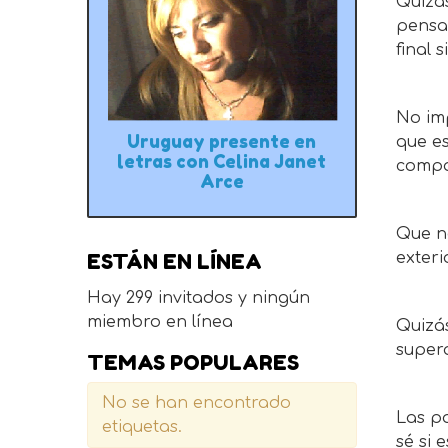
Quizás
pensa
final 
No im
Uruguay presente en
que es
letras con Celina Janet
compañ
Arce
Que no
ESTÁN EN LÍNEA
exter
Hay 299 invitados y ningún
miembro en línea
Quizá
supera
TEMAS POPULARES
No se han encontrado
Las p
etiquetas.
sé si 