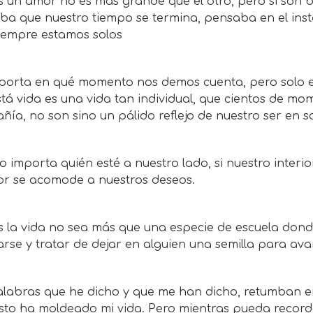
 un amor no es más grande que el otro, pero si son bi
ba que nuestro tiempo se termina, pensaba en el ins
siempre estamos solos
porta en qué momento nos demos cuenta, pero solo e
tá vida es una vida tan individual, que cientos de m
ía, no son sino un pálido reflejo de nuestro ser en 
 importa quién esté a nuestro lado, si nuestro interior
ior se acomode a nuestros deseos.
s la vida no sea más que una especie de escuela don
rse y tratar de dejar en alguien una semilla para ava
alabras que he dicho y que me han dicho, retumban en
esto ha moldeado mi vida. Pero mientras pueda record