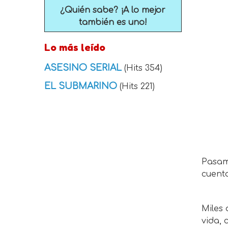
¿Quién sabe? ¡A lo mejor
también es uno!
Lo más leído
ASESINO SERIAL
(Hits 354)
EL SUBMARINO
(Hits 221)
Pasam
cuent
Miles
vida, 