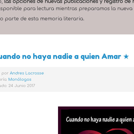
o,
las opciones de nuevas publicaciones y registro d
 disponible para lectura mientras preparamos la nueva
o parte de esta memoria literaria.
uando no haya nadie a quien Amar ★
o por
Andres Lacrosse
ría:
Monólogos
do: 24 Junio 2017