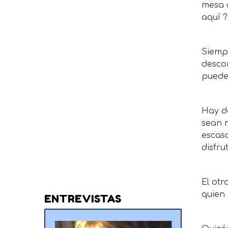
mesa c
aquí 
Siempr
descon
puede 
Hay d
sean m
escas
disfru
El otr
quien
ENTREVISTAS