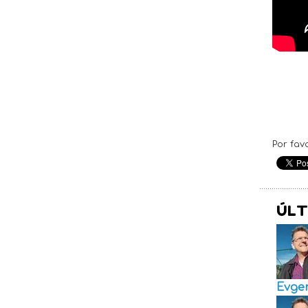
Por fav
ÚLT
Evge