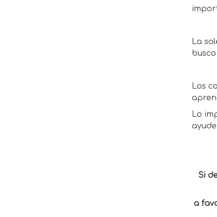
import
La so
busco
Los ca
apren
Lo im
ayude 
Si d
a fav