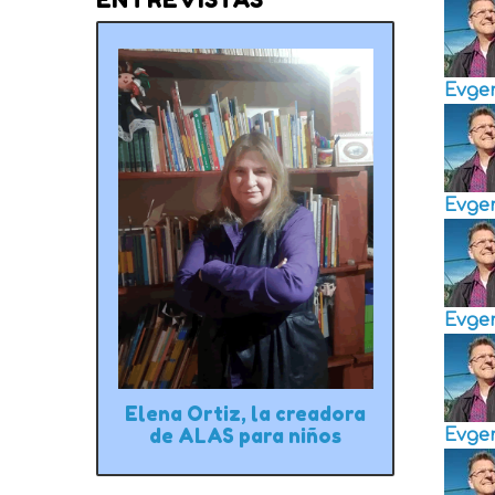
Evge
Evge
Evge
Elena Ortiz, la creadora
de ALAS para niños
Evge