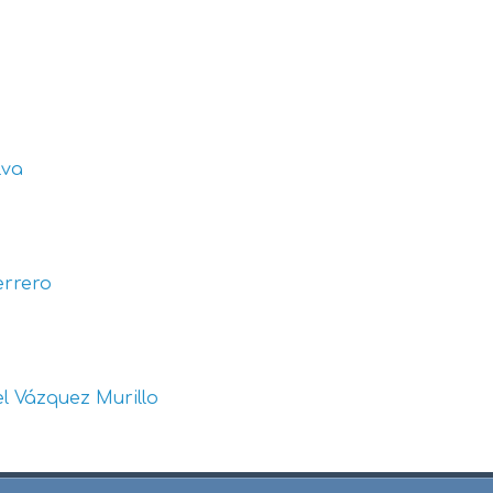
lva
errero
l Vázquez Murillo