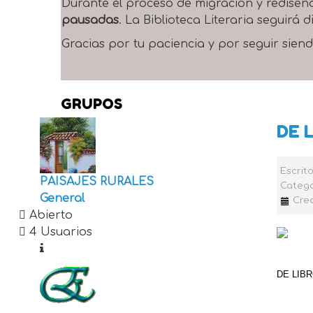
Durante el proceso de migración y rediseñ
pausadas
. La Biblioteca Literaria seguirá
Gracias por tu paciencia y por seguir siend
GRUPOS
DE 
Escrit
PAISAJES RURALES
Catego
General
Crea
Abierto
4 Usuarios
DE LIB