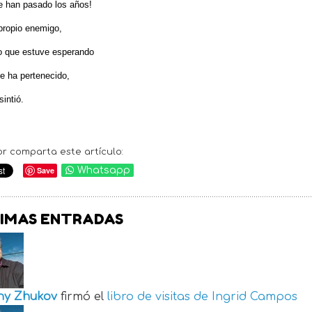
 han pasado los años!
 propio enemigo,
o que estuve esperando
 ha pertenecido,
sintió.
or comparta este artículo:
Save
Whatsapp
IMAS ENTRADAS
ny Zhukov
firmó el
libro de visitas de
Ingrid Campos