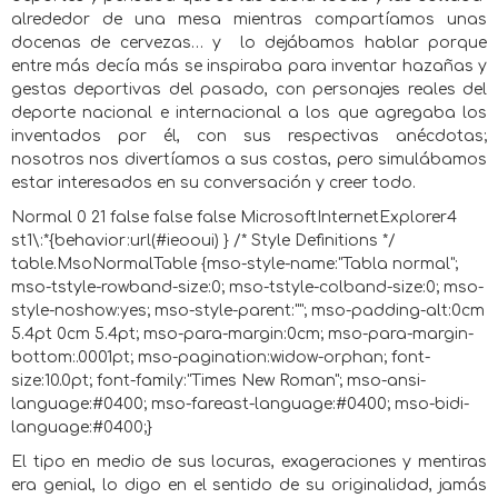
alrededor de una mesa mientras compartíamos unas
docenas de cervezas… y
lo dejábamos hablar porque
entre más decía más se inspiraba para inventar hazañas y
gestas deportivas del pasado, con personajes reales del
deporte nacional e internacional a los que agregaba los
inventados por él, con sus respectivas anécdotas;
nosotros nos divertíamos a sus costas, pero simulábamos
estar interesados en su conversación y creer todo.
Normal 0 21 false false false MicrosoftInternetExplorer4
st1\:*{behavior:url(#ieooui) } /* Style Definitions */
table.MsoNormalTable {mso-style-name:"Tabla normal";
mso-tstyle-rowband-size:0; mso-tstyle-colband-size:0; mso-
style-noshow:yes; mso-style-parent:""; mso-padding-alt:0cm
5.4pt 0cm 5.4pt; mso-para-margin:0cm; mso-para-margin-
bottom:.0001pt; mso-pagination:widow-orphan; font-
size:10.0pt; font-family:"Times New Roman"; mso-ansi-
language:#0400; mso-fareast-language:#0400; mso-bidi-
language:#0400;}
El tipo en medio de sus locuras, exageraciones y mentiras
era genial, lo digo en el sentido de su originalidad, jamás