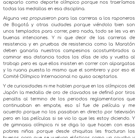
aceparlo como deporte olímpico porque nos traeríamos
todas las medallas en esa disciplina.
Alguna vez propusieron para las carreras a los raponeros
de Bogotá y otras ciudades porque viéndolo bien son
unos templados para correr, pero nada, todo se les va en
buenas intenciones. Y ni que decir de las carreras de
resistencia y en pruebas de resistencia como la Maratón
deben ganarla nuestros campesinos acostumbrados a
caminar esa distancia todos los días de ida y vuelta al
trabajo pero es que ellos insisten en correr con alpargatas
y la ruana puesta lo mismo que el sombrero y por eso el
Comité Olímpico Internacional no quiso aceptarlos.
Y de curiosidades ni me hablen porque en los olímpicos del
Japón la medalla de oro de clavados se definió por tiros
penaltis al termino de los periodos reglamentarios que
continuaban en empate, eso sí fue de película y me
acuerdo porque no los pasaban en directo por televisión
pero en las películas si se vio lo que les estoy diciendo. Y
de gimnasia olímpica ni se diga lo que hacen con esas
pobres niñas porque desde chiquitas les fracturan los
huesos para que se vuelvan elásticas como un caucho y