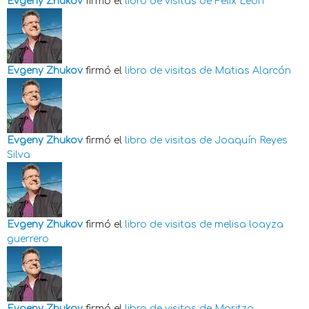
Evgeny Zhukov
firmó el
libro de visitas de
Felix Leon
Evgeny Zhukov
firmó el
libro de visitas de
Matias Alarcón
Evgeny Zhukov
firmó el
libro de visitas de
Joaquín Reyes
Silva
Evgeny Zhukov
firmó el
libro de visitas de
melisa loayza
guerrero
Evgeny Zhukov
firmó el
libro de visitas de
Maritza