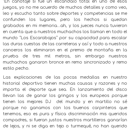
“En canotaje si fue un escándalo total en uno de esos
juegos, yo no me acuerdo de muchos detalles y como veo,
leo y escucho tanto sobre deportes y competencias se me
confunden los lugares, pero los hechos si quedan
grabados en mi memoria…ah, y los jueces nunca tuvieron
en cuenta que a nuestros muchachos los llaman en todo el
mundo “Los Escarabajos” por su capacidad para escalar
las duras cuestas de las carreteras y así y todo a nuestros
canoeros los eliminaron en el premio de montaña en la
prueba de tres mil metros, sin embargo nuestros
muchachos ganaron bronce en remo sincronizado y remo
estilo pecho.
Las explicaciones de las pocas medallas en nuestro
historial deportivo tienen muchas causas y razones y no
importa el deporte que sea. En lanzamiento del disco
llevan las de ganar los gringos y los europeos porque
tienen los mejores DJ
del mundo y en martillo no sé
porque no ganamos con los buenos carpinteros que
tenemos, eso es pura y física discriminación mis queridos
compadres, si fueran justos nuestros martilleros ganarían
de lejos, y ni se diga en tejo o turmequé, no han querido