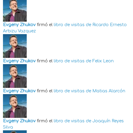
Evgeny Zhukov
firmó el
libro de visitas de
Ricardo Ernesto
Arbizu Vazquez
Evgeny Zhukov
firmó el
libro de visitas de
Felix Leon
Evgeny Zhukov
firmó el
libro de visitas de
Matias Alarcón
Evgeny Zhukov
firmó el
libro de visitas de
Joaquín Reyes
Silva