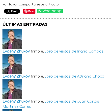
Por favor comparta este artículo:
Save
Whatsapp
ÚLTIMAS ENTRADAS
Evgeny Zhukov
firmó el
libro de visitas de
Ingrid Campos
Evgeny Zhukov
firmó el
libro de visitas de
Adriana Choca
Evgeny Zhukov
firmó el
libro de visitas de
Juan Carlos
Martinez Correa