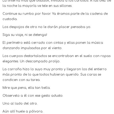
La linterna más que disuadir, invitaba a los curiosos. A las diez de
la noche la mayoría ve tele en sus sillones.
Continue su rumbo por favor. Ya éramos parte de la cadena de
custodia.
Los despojos de otro no le darán placer pensaba yo.
Siga su viaje, ni se detenga!
El perímetro está cerrado con cintas y ellas ponen la música
danzando impulsadas por el viento.
Los cuerpos destartalados se encontraban en el suelo con ropas
elegantes. Un descampado prolijo.
La carroña hizo lo suyo muy pronto y llegaron los del entierro
más pronto de lo que todos hubieran querido. Sus caras se
condicen con su tarea.
Mire que pena, ella tan bella.
Observelo a él con ese gesto adusto.
Uno al lado del otro.
Aún allí huele a pólvora.