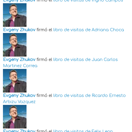
Evgeny Zhukov
firmó el
libro de visitas de
Ingrid Campos
Evgeny Zhukov
firmó el
libro de visitas de
Adriana Choca
Evgeny Zhukov
firmó el
libro de visitas de
Juan Carlos
Martinez Correa
Evgeny Zhukov
firmó el
libro de visitas de
Ricardo Ernesto
Arbizu Vazquez
Evgeny Zhukov
firmó el
libro de visitas de
Felix Leon