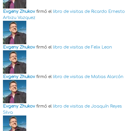
Evgeny Zhukov
firmó el
libro de visitas de
Ricardo Ernesto
Arbizu Vazquez
Evgeny Zhukov
firmó el
libro de visitas de
Felix Leon
Evgeny Zhukov
firmó el
libro de visitas de
Matias Alarcón
Evgeny Zhukov
firmó el
libro de visitas de
Joaquín Reyes
Silva