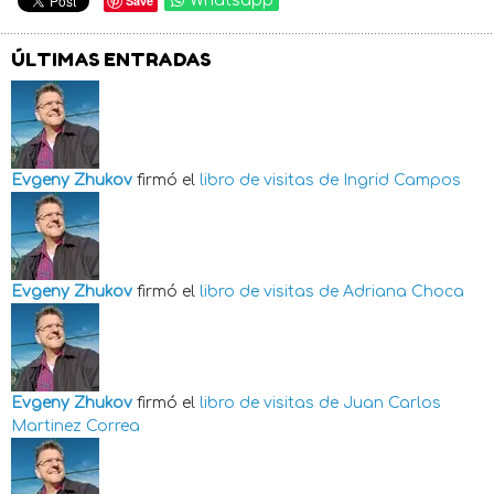
Save
Whatsapp
ÚLTIMAS ENTRADAS
Evgeny Zhukov
firmó el
libro de visitas de
Ingrid Campos
Evgeny Zhukov
firmó el
libro de visitas de
Adriana Choca
Evgeny Zhukov
firmó el
libro de visitas de
Juan Carlos
Martinez Correa