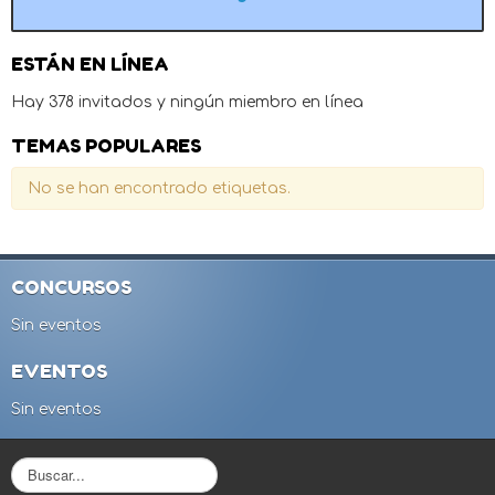
ESTÁN EN LÍNEA
Hay 378 invitados y ningún miembro en línea
TEMAS POPULARES
No se han encontrado etiquetas.
CONCURSOS
Sin eventos
EVENTOS
Sin eventos
B
u