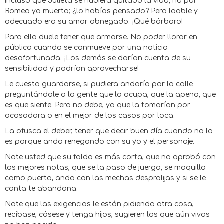
incluso que Julieta se hubiera quitado la vida, no por
Romeo ya muerto; ¿lo habías pensado? Pero loable y
adecuado era su amor abnegado. ¡Qué bárbaro!
Para ella duele tener que armarse. No poder llorar en
público cuando se conmueve por una noticia
desafortunada. ¡Los demás se darían cuenta de su
sensibilidad y podrían aprovecharse!
Le cuesta guardarse, si pudiera andaría por la calle
preguntándole a la gente que la ocupa, que la apena, que
es que siente. Pero no debe, ya que la tomarían por
acosadora o en el mejor de los casos por loca.
La ofusca el deber, tener que decir buen día cuando no lo
es porque anda renegando con su yo y el personaje.
Note usted que su falda es más corta, que no aprobó con
las mejores notas, que se la paso de juerga, se maquilla
como puerta, anda con las mechas desprolijas y si se le
canta te abandona.
Note que las exigencias le están pidiendo otra cosa,
recíbase, cásese y tenga hijos, sugieren los que aún vivos