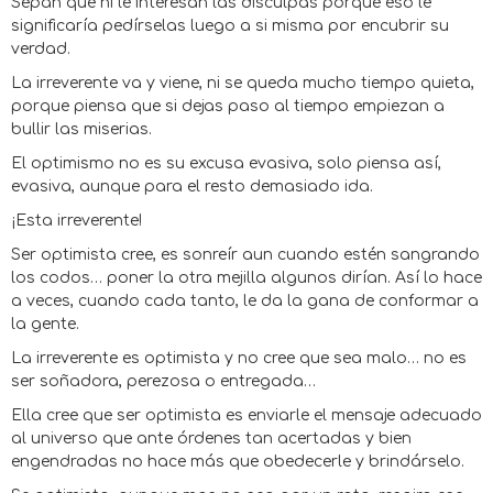
Sepan que ni le interesan las disculpas porque eso le
significaría pedírselas luego a si misma por encubrir su
verdad.
La irreverente va y viene, ni se queda mucho tiempo quieta,
porque piensa que si dejas paso al tiempo empiezan a
bullir las miserias.
El optimismo no es su excusa evasiva, solo piensa así,
evasiva, aunque para el resto demasiado ida.
¡Esta irreverente!
Ser optimista cree, es sonreír aun cuando estén sangrando
los codos… poner la otra mejilla algunos dirían. Así lo hace
a veces, cuando cada tanto, le da la gana de conformar a
la gente.
La irreverente es optimista y no cree que sea malo… no es
ser soñadora, perezosa o entregada…
Ella cree que ser optimista es enviarle el mensaje adecuado
al universo que ante órdenes tan acertadas y bien
engendradas no hace más que obedecerle y brindárselo.