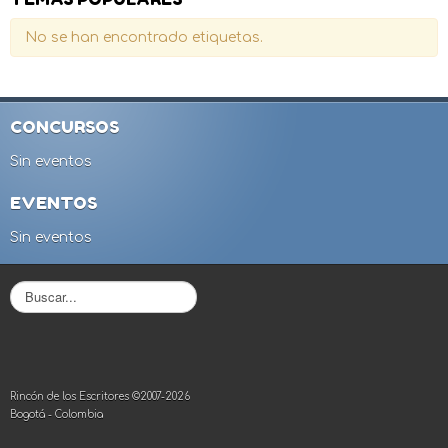
No se han encontrado etiquetas.
CONCURSOS
Sin eventos
EVENTOS
Sin eventos
B
u
s
c
a
r
Rincón de los Escritores ©2007-2026
.
Bogotá - Colombia
.