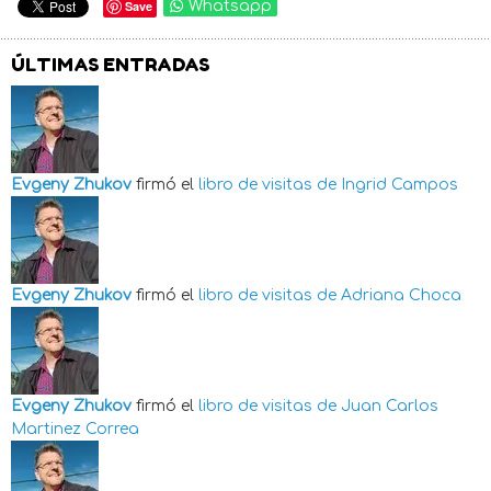
Save
Whatsapp
ÚLTIMAS ENTRADAS
Evgeny Zhukov
firmó el
libro de visitas de
Ingrid Campos
Evgeny Zhukov
firmó el
libro de visitas de
Adriana Choca
Evgeny Zhukov
firmó el
libro de visitas de
Juan Carlos
Martinez Correa