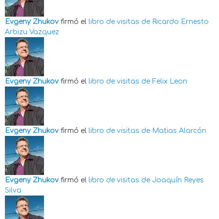
Evgeny Zhukov
firmó el
libro de visitas de
Ricardo Ernesto
Arbizu Vazquez
Evgeny Zhukov
firmó el
libro de visitas de
Felix Leon
Evgeny Zhukov
firmó el
libro de visitas de
Matias Alarcón
Evgeny Zhukov
firmó el
libro de visitas de
Joaquín Reyes
Silva