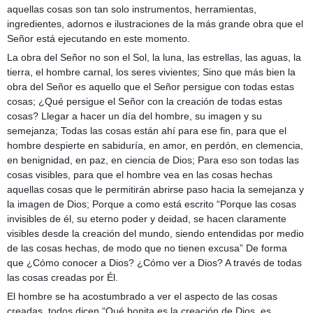
aquellas cosas son tan solo instrumentos, herramientas,
ingredientes, adornos e ilustraciones de la más grande obra que el
Señor está ejecutando en este momento.
La obra del Señor no son el Sol, la luna, las estrellas, las aguas, la
tierra, el hombre carnal, los seres vivientes; Sino que más bien la
obra del Señor es aquello que el Señor persigue con todas estas
cosas; ¿Qué persigue el Señor con la creación de todas estas
cosas? Llegar a hacer un día del hombre, su imagen y su
semejanza; Todas las cosas están ahí para ese fin, para que el
hombre despierte en sabiduría, en amor, en perdón, en clemencia,
en benignidad, en paz, en ciencia de Dios; Para eso son todas las
cosas visibles, para que el hombre vea en las cosas hechas
aquellas cosas que le permitirán abrirse paso hacia la semejanza y
la imagen de Dios; Porque a como está escrito “Porque las cosas
invisibles de él, su eterno poder y deidad, se hacen claramente
visibles desde la creación del mundo, siendo entendidas por medio
de las cosas hechas, de modo que no tienen excusa” De forma
que ¿Cómo conocer a Dios? ¿Cómo ver a Dios? A través de todas
las cosas creadas por Él.
El hombre se ha acostumbrado a ver el aspecto de las cosas
creadas, todos dicen “Qué bonita es la creación de Dios, es