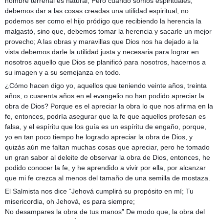
hombre terrenal es natural; Pero cuando somos espirituales,
debemos dar a las cosas creadas una utilidad espiritual, no
podemos ser como el hijo pródigo que recibiendo la herencia la
malgastó, sino que, debemos tomar la herencia y sacarle un mejor
provecho; A las obras y maravillas que Dios nos ha dejado a la
vista debemos darle la utilidad justa y necesaria para lograr en
nosotros aquello que Dios se planificó para nosotros, hacernos a
su imagen y a su semejanza en todo.
¿Cómo hacen digo yo, aquellos que teniendo veinte años, treinta
años, o cuarenta años en el evangelio no han podido apreciar la
obra de Dios? Porque es el apreciar la obra lo que nos afirma en la
fe, entonces, podría asegurar que la fe que aquellos profesan es
falsa, y el espíritu que los guía es un espíritu de engaño, porque,
yo en tan poco tiempo he logrado apreciar la obra de Dios, y
quizás aún me faltan muchas cosas que apreciar, pero he tomado
un gran sabor al deleite de observar la obra de Dios, entonces, he
podido conocer la fe, y he aprendido a vivir por ella, por alcanzar
que mi fe crezca al menos del tamaño de una semilla de mostaza.
El Salmista nos dice “Jehová cumplirá su propósito en mí; Tu
misericordia, oh Jehová, es para siempre;
No desampares la obra de tus manos” De modo que, la obra del