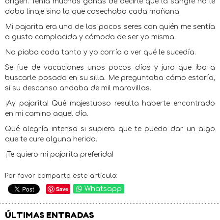
origen. Tenía muchas ganas de decirle que la sangre no le
daba linaje sino lo que cosechaba cada mañana.
Mi pajarita era una de los pocos seres con quién me sentía
a gusto complacida y cómoda de ser yo misma.
No piaba cada tanto y yo corría a ver qué le sucedía.
Se fue de vacaciones unos pocos días y juro que iba a
buscarle posada en su silla. Me preguntaba cómo estaría,
si su descanso andaba de mil maravillas.
¡Ay pajarita! Qué majestuoso resulta haberte encontrado
en mi camino aquel día.
Qué alegría intensa si supiera que te puedo dar un algo
que te cure alguna herida.
¡Te quiero mi pajarita preferida!
Por favor comparta este artículo:
Save
Whatsapp
ÚLTIMAS ENTRADAS