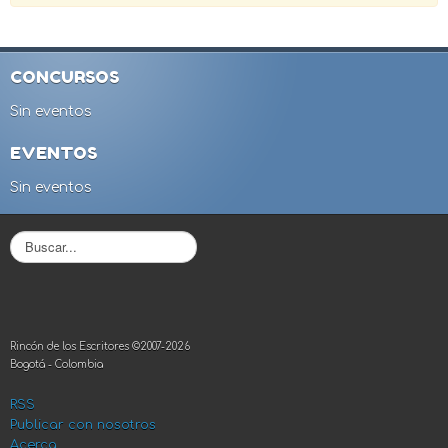
CONCURSOS
Sin eventos
EVENTOS
Sin eventos
B
u
s
c
a
r
Rincón de los Escritores ©2007-2026
.
Bogotá - Colombia
.
.
RSS
Publicar con nosotros
Acerca