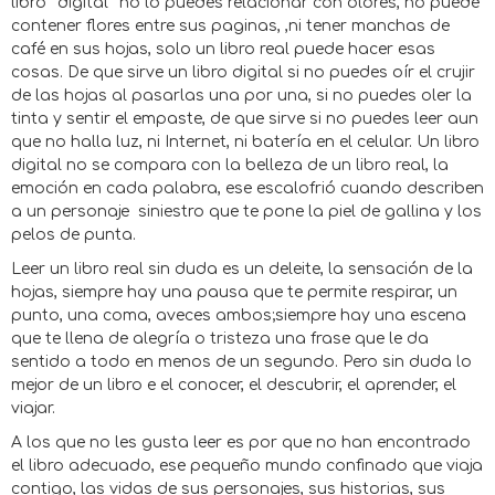
libro ¨digital¨ no lo puedes relacionar con olores, no puede
contener flores entre sus paginas, ,ni tener manchas de
café en sus hojas, solo un libro real puede hacer esas
cosas. De que sirve un libro digital si no puedes oír el crujir
de las hojas al pasarlas una por una, si no puedes oler la
tinta y sentir el empaste, de que sirve si no puedes leer aun
que no halla luz, ni Internet, ni batería en el celular. Un libro
digital no se compara con la belleza de un libro real, la
emoción en cada palabra, ese escalofrió cuando describen
a un personaje siniestro que te pone la piel de gallina y los
pelos de punta.
Leer un libro real sin duda es un deleite, la sensación de la
hojas, siempre hay una pausa que te permite respirar, un
punto, una coma, aveces ambos;siempre hay una escena
que te llena de alegría o tristeza una frase que le da
sentido a todo en menos de un segundo. Pero sin duda lo
mejor de un libro e el conocer, el descubrir, el aprender, el
viajar.
A los que no les gusta leer es por que no han encontrado
el libro adecuado, ese pequeño mundo confinado que viaja
contigo, las vidas de sus personajes, sus historias, sus