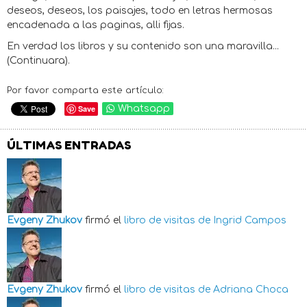
deseos, deseos, los paisajes, todo en letras hermosas
encadenada a las paginas, alli fijas.
En verdad los libros y su contenido son una maravilla...
(Continuara).
Por favor comparta este artículo:
Save
Whatsapp
ÚLTIMAS ENTRADAS
Evgeny Zhukov
firmó el
libro de visitas de
Ingrid Campos
Evgeny Zhukov
firmó el
libro de visitas de
Adriana Choca