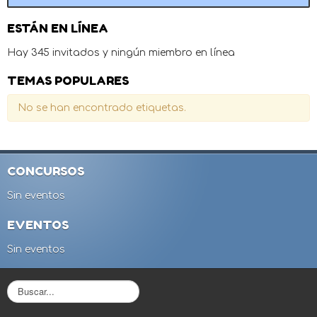
ESTÁN EN LÍNEA
Hay 345 invitados y ningún miembro en línea
TEMAS POPULARES
No se han encontrado etiquetas.
CONCURSOS
Sin eventos
EVENTOS
Sin eventos
B
u
s