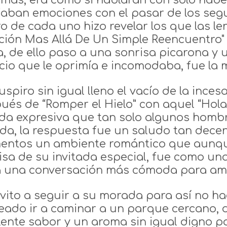
 más, era como si hablaran con solo habe
ejaban emociones con el pasar de los segu
ro de cada uno hizo revelar los que las l
ión Mas Allá De Un Simple Reencuentro" 
a, de ello paso a una sonrisa picarona y 
ncio que le oprimía e incomodaba, fue la m
uspiro sin igual lleno el vacío de la inces
ués de “Romper el Hielo” con aquel “Hola”
da expresiva que tan solo algunos hombr
ida, la respuesta fue un saludo tan dece
ntos un ambiente romántico que aunque
isa de su invitada especial, fue como u
a una conversación más cómoda para am
nvito a seguir a su morada para así no ha
eado ir a caminar a un parque cercano, 
lente sabor y un aroma sin igual digno p