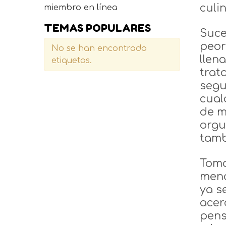
culi
miembro en línea
TEMAS POPULARES
Suce
peor
No se han encontrado
llen
etiquetas.
trat
segu
cual
de m
orgu
tamb
Toma
meno
ya s
acer
pens