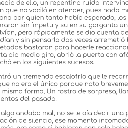
edio de ello, un repentino ruido intervin
n que no vaciló en atender, pues nada má
ona por quien tanto había esperado, los 
eraron sin ímpetu y su en su garganta u
lvían, pero rápidamente se dio cuenta d
dían y sin pensarlo dos veces arremetió 
etadas bastaron para hacerle reaccionar,
ta dio medio giro, abrió la puerta con af
chó en los siguientes sucesos.
ntró un tremendo escalofrío que le recorr
ue no era el único porque noto brevemen
a misma forma, Un rostro de sorpresa, llan
ntos del pasado.
 algo andaba mal, no se le oía decir una p
ación de silencio, ese momento incomodo