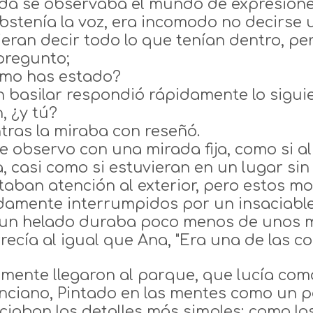
da se observaba el mundo de expresion
abstenía la voz, era incomodo no decirs
ieran decir todo lo que tenían dentro, pe
 pregunto;
mo has estado?
in basilar respondió rápidamente lo sigui
, ¿y tú?
tras la miraba con reseñó.
 le observo con una mirada fija, como si a
, casi como si estuvieran en un lugar sin 
taban atención al exterior, pero estos m
damente interrumpidos por un insaciable 
un helado duraba poco menos de unos min
recía al igual que Ana, "Era una de las c
lmente llegaron al parque, que lucía com
nciano, Pintado en las mentes como un pa
ciaban los detalles más simples; como lo