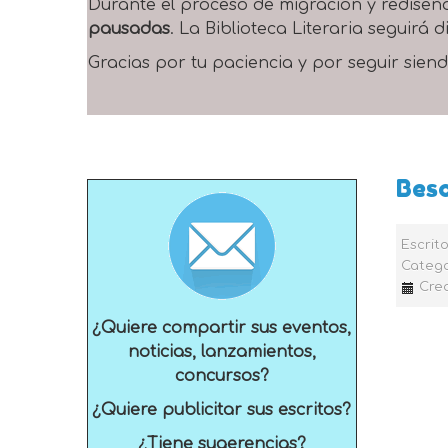
Durante el proceso de migración y rediseñ
pausadas
. La Biblioteca Literaria seguirá
Gracias por tu paciencia y por seguir siend
Beso
Escrit
Catego
Cre
¿Quiere compartir sus eventos,
noticias, lanzamientos,
concursos?
¿Quiere publicitar sus escritos?
¿Tiene sugerencias?