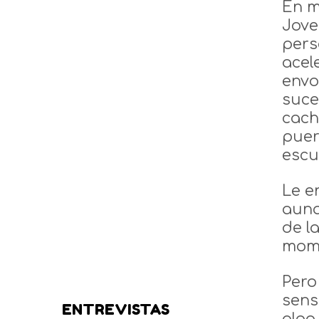
En m
Jove
pers
acel
envo
suce
cach
puer
escu
Le e
aunq
de l
mome
Pero
sens
ENTREVISTAS