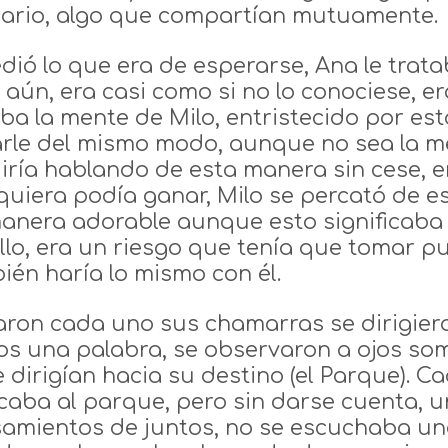
nario, algo que compartían mutuamente.
dió lo que era de esperarse, Ana le tra
 aún, era casi como si no lo conociese, era
aba la mente de Milo, entristecido por es
arle del mismo modo, aunque no sea la me
iría hablando de esta manera sin cese, 
quiera podía ganar, Milo se percató de e
anera adorable aunque esto significaba 
llo, era un riesgo que tenía que tomar p
ién haría lo mismo con él.
ron cada uno sus chamarras se dirigieron
s una palabra, se observaron a ojos somb
e dirigían hacia su destino (el Parque). 
caba al parque, pero sin darse cuenta, un
amientos de juntos, no se escuchaba un