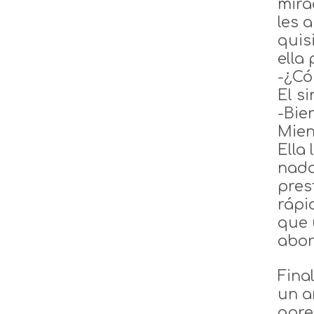
mira
les 
quis
ella
-¿Có
El s
-Bien
Mien
Ella
nada
pres
rápi
que 
abor
Fina
un a
apre