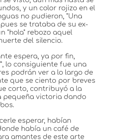
rse visto, aún más hasta se
ndos, y un color rojizo en el
enguas no pudieron, "Una
pues se trataba de su ex-
un "hola" rebozo aquel
uerte del silencio.
ante espera, ya por fin,
, lo consiguiente fue una
es podrán ver a lo largo de
nte que se ciento por breves
 corto, contribuyó a la
na pequeña victoria dando
bos.
cerle esperar, habían
donde había un café de
ara amantes de este arte