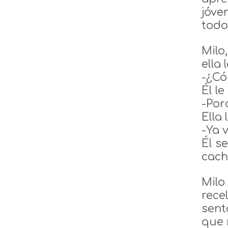
jóve
todo
Milo
ella 
-¿Có
Él l
-Por
Ella
-Ya 
Él s
cach
Milo
rece
sent
que 