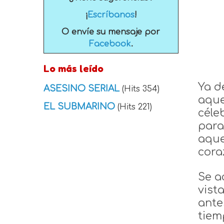
¡
Escríbanos
!
O envíe su mensaje por
Facebook
.
Lo más leído
Ya d
ASESINO SERIAL
(Hits 354)
aque
EL SUBMARINO
(Hits 221)
céle
para
aque
cora
Se a
vist
ante
tiem