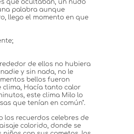
es que ocultaban, un nudo
e una palabra aunque
ro, llego el momento en que
ente;
lrededor de ellos no hubiera
nadie y sin nada, no le
omentos bellos fueron
clima, Hacía tanto calor
utos, este clima Milo lo
osas que tenían en común".
o los recuerdos celebres de
isaje colorido, donde se
s niños con sus cometas, los