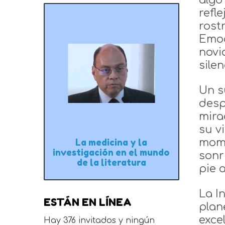
algo
refl
rost
Emoc
novi
sile
Un s
desp
mira
su v
mome
La medicina y la
investigación en el mundo
sonr
de la literatura
pie 
La I
ESTÁN EN LÍNEA
plan
exce
Hay 376 invitados y ningún