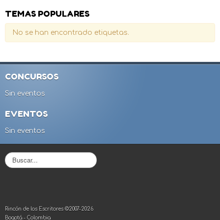
TEMAS POPULARES
No se han encontrado etiquetas.
CONCURSOS
Sin eventos
EVENTOS
Sin eventos
B
u
s
c
a
r
Rincón de los Escritores ©2007-2026
.
Bogotá - Colombia