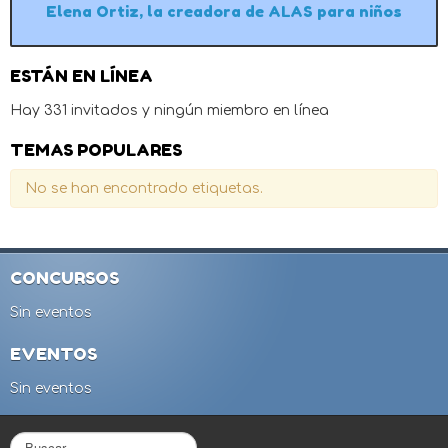
Elena Ortiz, la creadora de ALAS para niños
ESTÁN EN LÍNEA
Hay 331 invitados y ningún miembro en línea
TEMAS POPULARES
No se han encontrado etiquetas.
CONCURSOS
Sin eventos
EVENTOS
Sin eventos
B