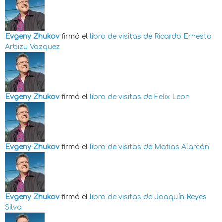
Evgeny Zhukov
firmó el
libro de visitas de
Ricardo Ernesto
Arbizu Vazquez
Evgeny Zhukov
firmó el
libro de visitas de
Felix Leon
Evgeny Zhukov
firmó el
libro de visitas de
Matias Alarcón
Evgeny Zhukov
firmó el
libro de visitas de
Joaquín Reyes
Silva