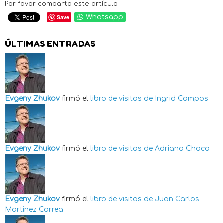
Por favor comparta este artículo:
Save
Whatsapp
ÚLTIMAS ENTRADAS
Evgeny Zhukov
firmó el
libro de visitas de
Ingrid Campos
Evgeny Zhukov
firmó el
libro de visitas de
Adriana Choca
Evgeny Zhukov
firmó el
libro de visitas de
Juan Carlos
Martinez Correa