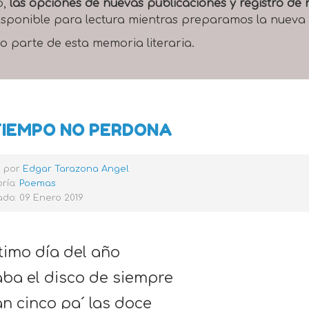
o,
las opciones de nuevas publicaciones y registro d
 disponible para lectura mientras preparamos la nueva
o parte de esta memoria literaria.
TIEMPO NO PERDONA
o por
Edgar Tarazona Angel
ría:
Poemas
do: 09 Enero 2019
ltimo día del año
ba el disco de siempre
an cinco pa´ las doce