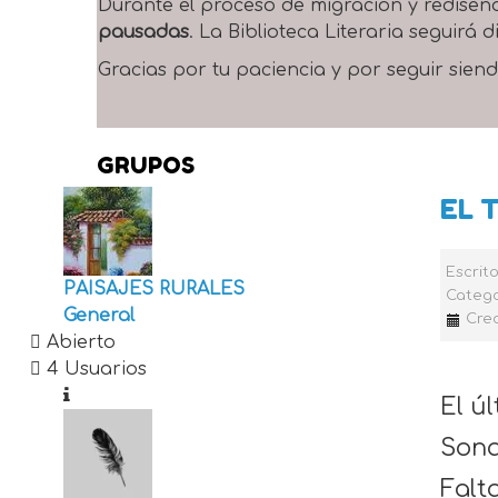
Durante el proceso de migración y rediseñ
pausadas
. La Biblioteca Literaria seguirá
Gracias por tu paciencia y por seguir siend
GRUPOS
EL 
Escrit
PAISAJES RURALES
Catego
General
Crea
Abierto
4 Usuarios
El ú
Sona
Falt