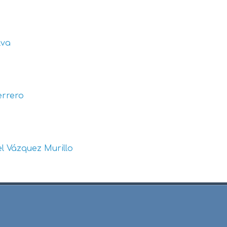
lva
errero
l Vázquez Murillo