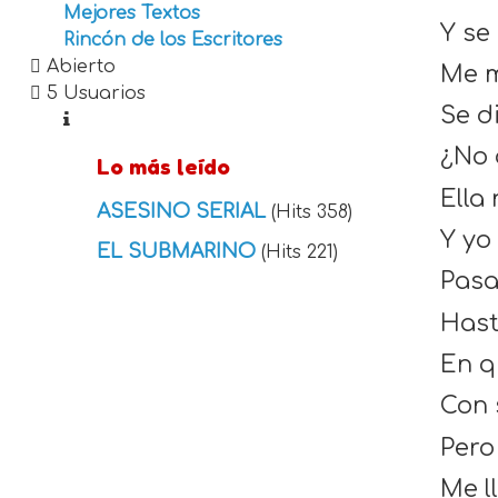
Mejores Textos
Y se
Rincón de los Escritores
Abierto
Me m
5 Usuarios
Se d
¿No 
Lo más leído
Ella
ASESINO SERIAL
(Hits 358)
Y yo 
EL SUBMARINO
(Hits 221)
Pasa
Hast
En q
Con 
Pero
Me l