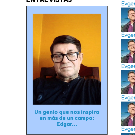
Evge
Evge
Evge
Evge
Un genio que nos inspira
en más de un campo:
Edgar…
Evge