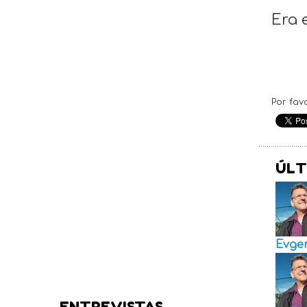
Era e
Por fav
ÚLT
Evge
ENTREVISTAS