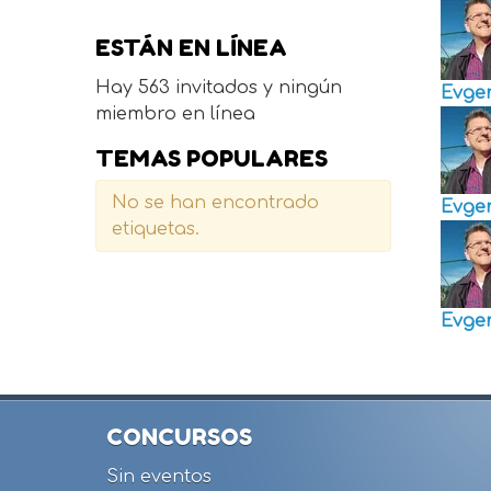
ESTÁN EN LÍNEA
Hay 563 invitados y ningún
Evge
miembro en línea
TEMAS POPULARES
No se han encontrado
Evge
etiquetas.
Evge
CONCURSOS
Sin eventos