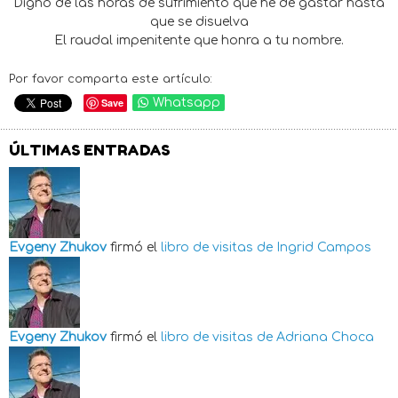
Digno de las horas de sufrimiento que he de gastar hasta
que se disuelva
El raudal impenitente que honra a tu nombre.
Por favor comparta este artículo:
Save
Whatsapp
ÚLTIMAS ENTRADAS
Evgeny Zhukov
firmó el
libro de visitas de
Ingrid Campos
Evgeny Zhukov
firmó el
libro de visitas de
Adriana Choca