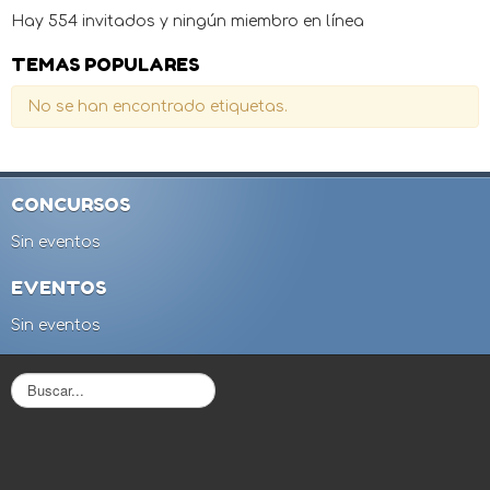
Hay 554 invitados y ningún miembro en línea
TEMAS POPULARES
No se han encontrado etiquetas.
CONCURSOS
Sin eventos
EVENTOS
Sin eventos
B
u
s
c
a