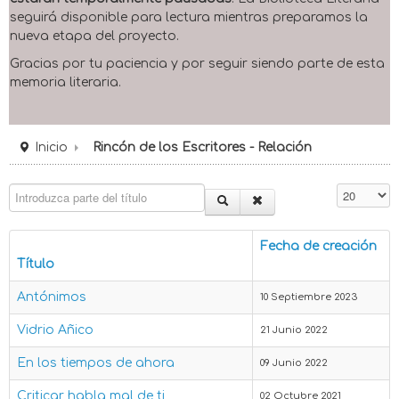
seguirá disponible para lectura mientras preparamos la
nueva etapa del proyecto.
Gracias por tu paciencia y por seguir siendo parte de esta
memoria literaria.
Inicio
Rincón de los Escritores - Relación
Introduzca parte del título
Cantidad 
Fecha de creación
Título
Antónimos
10 Septiembre 2023
Vidrio Añico
21 Junio 2022
En los tiempos de ahora
09 Junio 2022
Criticar habla mal de ti
02 Octubre 2021