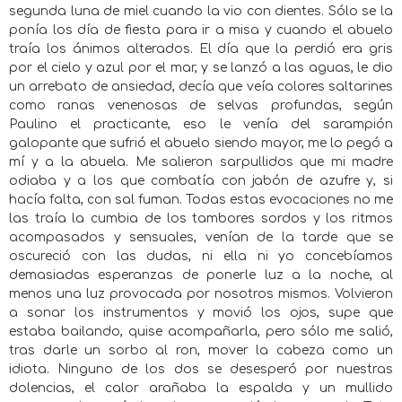
segunda luna de miel cuando la vio con dientes. Sólo se la
ponía los día de fiesta para ir a misa y cuando el abuelo
traía los ánimos alterados. El día que la perdió era gris
por el cielo y azul por el mar, y se lanzó a las aguas, le dio
un arrebato de ansiedad, decía que veía colores saltarines
como ranas venenosas de selvas profundas, según
Paulino el practicante, eso le venía del sarampión
galopante que sufrió el abuelo siendo mayor, me lo pegó a
mí y a la abuela. Me salieron sarpullidos que mi madre
odiaba y a los que combatía con jabón de azufre y, si
hacía falta, con sal fuman. Todas estas evocaciones no me
las traía la cumbia de los tambores sordos y los ritmos
acompasados y sensuales, venían de la tarde que se
oscureció con las dudas, ni ella ni yo concebíamos
demasiadas esperanzas de ponerle luz a la noche, al
menos una luz provocada por nosotros mismos. Volvieron
a sonar los instrumentos y movió los ojos, supe que
estaba bailando, quise acompañarla, pero sólo me salió,
tras darle un sorbo al ron, mover la cabeza como un
idiota. Ninguno de los dos se desesperó por nuestras
dolencias, el calor arañaba la espalda y un mullido