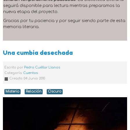
seguirá disponible para lectura mientras preparamos la
nueva etapa del proyecto.
Gracias por tu paciencia y por seguir siendo parte de esta
memoria literaria.
Una cumbia desechada
Escrito por
Pedro Cuéllar Llanos
Categoría:
Cuentos
Creado: 04 Junio 2010
Misterio
Relación
Oscuro