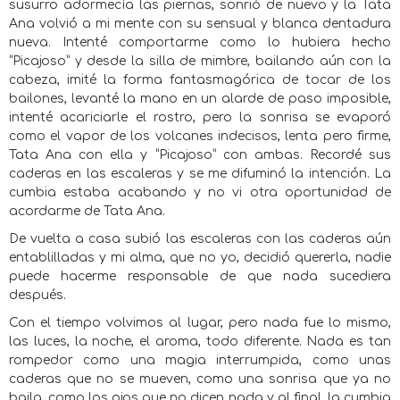
susurro adormecía las piernas, sonrió de nuevo y la Tata
Ana volvió a mi mente con su sensual y blanca dentadura
nueva. Intenté comportarme como lo hubiera hecho
“Picajoso” y desde la silla de mimbre, bailando aún con la
cabeza, imité la forma fantasmagórica de tocar de los
bailones, levanté la mano en un alarde de paso imposible,
intenté acariciarle el rostro, pero la sonrisa se evaporó
como el vapor de los volcanes indecisos, lenta pero firme,
Tata Ana con ella y “Picajoso” con ambas. Recordé sus
caderas en las escaleras y se me difuminó la intención. La
cumbia estaba acabando y no vi otra oportunidad de
acordarme de Tata Ana.
De vuelta a casa subió las escaleras con las caderas aún
entablilladas y mi alma, que no yo, decidió quererla, nadie
puede hacerme responsable de que nada sucediera
después.
Con el tiempo volvimos al lugar, pero nada fue lo mismo,
las luces, la noche, el aroma, todo diferente. Nada es tan
rompedor como una magia interrumpida, como unas
caderas que no se mueven, como una sonrisa que ya no
baila, como los ojos que no dicen nada y al final, la cumbia