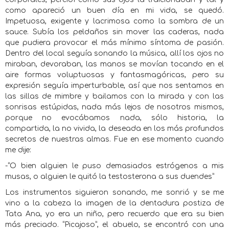
como apareció un buen día en mi vida, se quedó.
Impetuosa, exigente y lacrimosa como la sombra de un
sauce. Subía los peldaños sin mover las caderas, nada
que pudiera provocar el más mínimo síntoma de pasión.
Dentro del local seguía sonando la música, allí los ojos no
miraban, devoraban, las manos se movían tocando en el
aire formas voluptuosas y fantasmagóricas, pero su
expresión seguía imperturbable, así que nos sentamos en
las sillas de mimbre y bailamos con la mirada y con las
sonrisas estúpidas, nada más lejos de nosotros mismos,
porque no evocábamos nada, sólo historia, la
compartida, la no vivida, la deseada en los más profundos
secretos de nuestras almas. Fue en ese momento cuando
me dije:
-“O bien alguien le puso demasiados estrógenos a mis
musas, o alguien le quitó la testosterona a sus duendes”
Los instrumentos siguieron sonando, me sonrió y se me
vino a la cabeza la imagen de la dentadura postiza de
Tata Ana, yo era un niño, pero recuerdo que era su bien
más preciado. “Picajoso”, el abuelo, se encontró con una