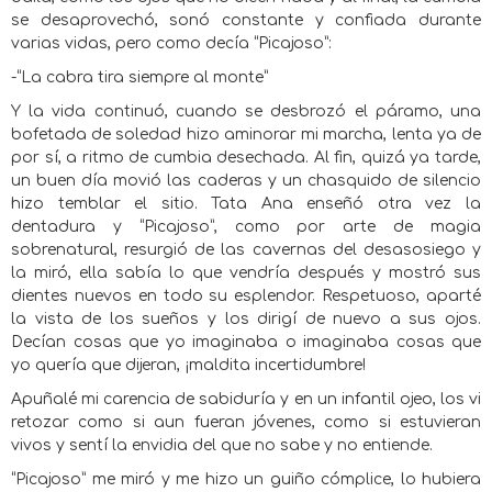
se desaprovechó, sonó constante y confiada durante
varias vidas, pero como decía “Picajoso”:
-“La cabra tira siempre al monte”
Y la vida continuó, cuando se desbrozó el páramo, una
bofetada de soledad hizo aminorar mi marcha, lenta ya de
por sí, a ritmo de cumbia desechada. Al fin, quizá ya tarde,
un buen día movió las caderas y un chasquido de silencio
hizo temblar el sitio. Tata Ana enseñó otra vez la
dentadura y “Picajoso”, como por arte de magia
sobrenatural, resurgió de las cavernas del desasosiego y
la miró, ella sabía lo que vendría después y mostró sus
dientes nuevos en todo su esplendor. Respetuoso, aparté
la vista de los sueños y los dirigí de nuevo a sus ojos.
Decían cosas que yo imaginaba o imaginaba cosas que
yo quería que dijeran, ¡maldita incertidumbre!
Apuñalé mi carencia de sabiduría y en un infantil ojeo, los vi
retozar como si aun fueran jóvenes, como si estuvieran
vivos y sentí la envidia del que no sabe y no entiende.
“Picajoso” me miró y me hizo un guiño cómplice, lo hubiera