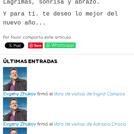
Lágrimas, sonrisa y abrazo.
Y para tí. te deseo lo mejor del
nuevo año...
Por favor comparta este artículo:
Save
Whatsapp
ÚLTIMAS ENTRADAS
Evgeny Zhukov
firmó el
libro de visitas de
Ingrid Campos
Evgeny Zhukov
firmó el
libro de visitas de
Adriana Choca