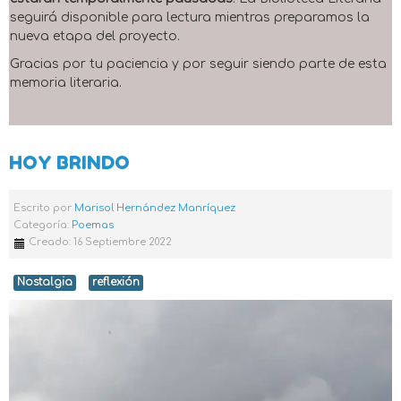
seguirá disponible para lectura mientras preparamos la
nueva etapa del proyecto.
Gracias por tu paciencia y por seguir siendo parte de esta
memoria literaria.
HOY BRINDO
Escrito por
Marisol Hernández Manríquez
Categoría:
Poemas
Creado: 16 Septiembre 2022
Nostalgia
reflexión