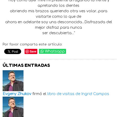
hoy como ayer mire mi presente arrugando la frente y
apretando los dientes
abriendo mis brazos queriendo otra ves volar...para
visitarte como lo que de
ahora en adelante soy una desconocida...Disfrazada del
mejor disfraz para nunca
ser descubierta..."
Por favor comparta este artículo:
Save
Whatsapp
ÚLTIMAS ENTRADAS
Evgeny Zhukov
firmó el
libro de visitas de
Ingrid Campos