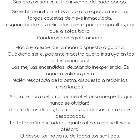
Sus brazos son en el frío invierno, delicado abrigo.
Se viste de uniforme llevando a la espalda mochila,
largas calcetas de nieve inmaculada,
resguardando sus delicados pies el par de zapatillas, con
que, a solas baila.
Candorosa colegiala amada.
Hacia ella extiende la mano dispuesto a guiarla,
¡Qué dicha ser el paciente maestro que la instruya en las
artes amorosas!
Las mejillas encendidas, delatando inexperiencia. Es
aquella valiosa perla
recién rescatada de la ostra, dispuesta a recibir las
enseñanzas.
¡Ah , la ternura del amor primero! El beso inexperto que
nunca se olvidará,
el roce de los dedos, las manos sudorosas, corazones
desbocados.
La fotografía hurtada que junto al corazón se lleva y
atesora.
El despertar naciente de todos los sentidos.