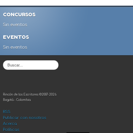
CONCURSOS
Sin eventos
EVENTOS
Sin eventos
B
u
s
c
a
r
Rincón de los Escritores ©2007-2026
.
Bogotá - Colombia
.
.
RSS
Publicar con nosotros
Acerca
Políticas