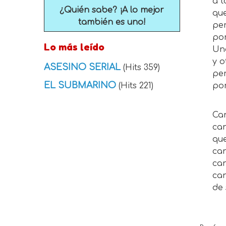
a tod
¿Quién sabe? ¡A lo mejor
que d
también es uno!
pero 
porqu
Lo más leído
Unos 
y otr
ASESINO SERIAL
(Hits 359)
pero
EL SUBMARINO
(Hits 221)
por e
Canta
canta
que h
canta
canta
canta
de sa