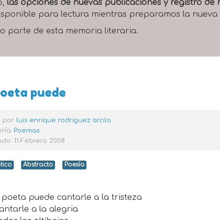
o,
las opciones de nuevas publicaciones y registro d
 disponible para lectura mientras preparamos la nueva
o parte de esta memoria literaria.
poeta puede
o por
luis enrique rodriguez arcila
ría:
Poemas
do: 11 Febrero 2008
tico
Abstracto
Poesía
eta puede cantarle a la tristeza
tarle a la alegria