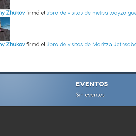
ny Zhukov
firmó el
libro de visitas de
melisa loayza gu
ny Zhukov
firmó el
libro de visitas de
Maritza Jethsabe
EVENTOS
Sin eventos