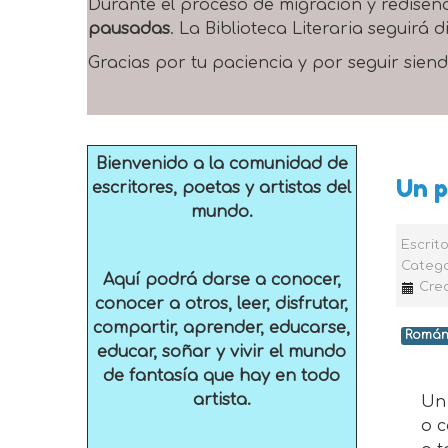
Durante el proceso de migración y rediseñ
pausadas
. La Biblioteca Literaria seguirá
Gracias por tu paciencia y por seguir siend
Bienvenido a la comunidad de
Un 
escritores, poetas y artistas del
mundo.
Escrit
Catego
Aquí podrá darse a conocer,
Crea
conocer a otros, leer, disfrutar,
compartir, aprender, educarse,
Román
educar, soñar y vivir el mundo
de fantasía que hay en todo
artista.
Un po
o can