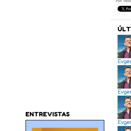
Por fav
ÚLT
Evge
Evge
ENTREVISTAS
Evge