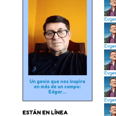
Evge
Evge
Evge
Un genio que nos inspira
en más de un campo:
Edgar…
Evge
ESTÁN EN LÍNEA