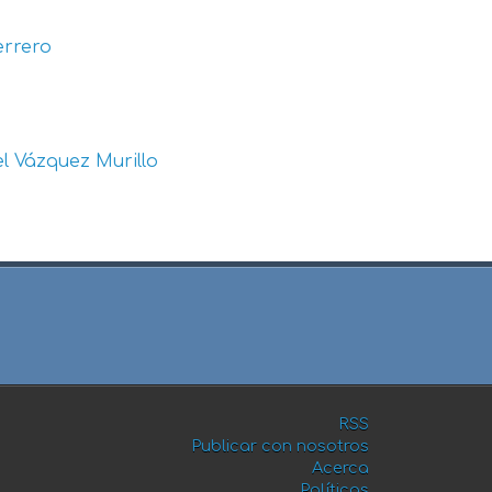
errero
l Vázquez Murillo
RSS
Publicar con nosotros
Acerca
Políticas