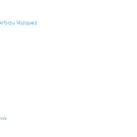
Arbizu Vazquez
lva