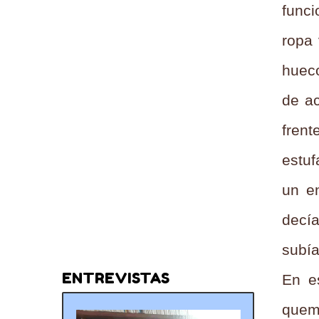
funci
ropa 
hueco
de ac
frent
estuf
un e
decí
subía
ENTREVISTAS
En e
quem