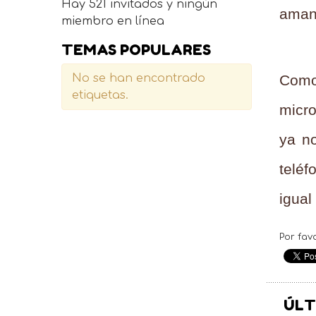
Hay 521 invitados y ningún
amane
miembro en línea
TEMAS POPULARES
No se han encontrado
Como
etiquetas.
micro
ya no
teléf
igual
Por fav
ÚLT