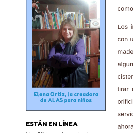
como 
Los 
con u
made
algun
ciste
tira
Elena Ortiz, la creadora
de ALAS para niños
orifi
servi
ESTÁN EN LÍNEA
ahor