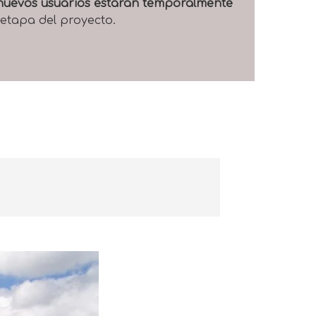
e nuevos usuarios estarán temporalmente
 etapa del proyecto.