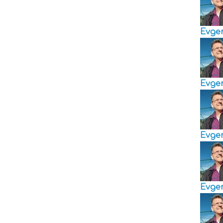
Evge
Evge
Evge
Evge