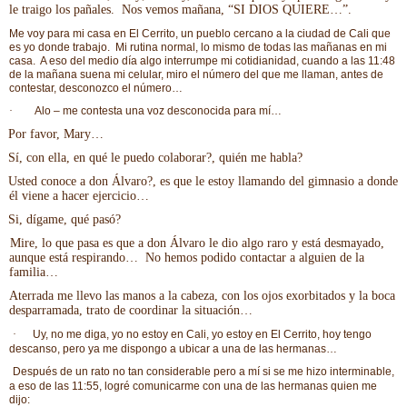
le traigo los pañales. Nos vemos mañana, “SI DIOS QUIERE…”.
Me voy para mi casa en El Cerrito, un pueblo cercano a la ciudad de Cali que
es yo donde trabajo.
Mi rutina normal, lo mismo de todas las mañanas en mi
casa.
A eso del medio día algo interrumpe mi cotidianidad, cuando a las 11:48
de la mañana suena mi celular, miro el número del que me llaman, antes de
contestar, desconozco el número…
·
Alo – me contesta una voz desconocida para mí…
Por favor, Mary…
Sí, con ella, en qué le puedo colaborar?, quién me habla?
Usted conoce a don Álvaro?, es que le estoy llamando del gimnasio a donde
él viene a hacer ejercicio…
Si, dígame, qué pasó?
Mire, lo que pasa es que a don Álvaro le dio algo raro y está desmayado,
aunque está respirando… No hemos podido contactar a alguien de la
familia…
Aterrada me llevo las manos a la cabeza, con los ojos exorbitados y la boca
desparramada, trato de coordinar la situación…
·
Uy, no me diga, yo no estoy en Cali, yo estoy en El Cerrito, hoy tengo
descanso, pero ya me dispongo a ubicar a una de las hermanas…
Después de un rato no tan considerable pero a mí si se me hizo interminable,
a eso de las 11:55, logré comunicarme con una de las hermanas quien me
dijo: