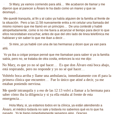
·
Si Mary, ya vamos corriendo para allá… Me acabaron de llamar y me
dijeron que al parecer a Álvaro le ha dado como un mareo y que se
desmayó…
Me quedé tranquila, al fin y al cabo ya había alguien de la familia al frente de
la situación.
Pero a las 11:58 nuevamente entra a mi celular una llamada del
mismo número que me llamó en un principio…
De una contesté y hablé
atropelladamente, como si no me fuera a alcanzar el tiempo para decir lo que
ellos necesitaban escuchar, antes de que del otro lado de linea telefónica me
hablaran y sin saber lo que me iban a decir…
·
Si mire, yo ya hablé con una de las hermanas y dicen que ya van para
allá.
Yo ya iba a colgar porque pensé que me llamaban para saber si ya la familia
sabía, pero no, se trataba de otra cosita, entonces la voz me dijo:
No Mary, es que yo no sé qué hacer… Es que don Álvaro está boca abajo,
está respirando, pero no responde y yo no sé qué hacer…
Voltéelo boca arriba y llame una ambulancia, inmediatamente con él para la
primera clínica que encuentre… Fue lo único que atiné a decir, ya me
estaban poniendo nerviosa.
Me quedé intranquila y a eso de las 12:13 volví a llamar a la hermana para
saber cómo iba la diligencia y si ya ella estaba al frente de esta
emergencia…
·
Hola Mary, si, ya estamos todos en la clínica, ya están atendiendo a
Álvaro, el médico todavía no sale y todavía no sabemos qué es lo que ha
pasado. Yo te llamo inmediatamente sepamos algo. Gracias.