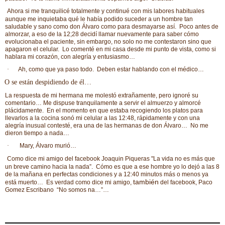
Ahora si me tranquilicé totalmente y continué con mis labores habituales
aunque me inquietaba qué le había podido suceder a un hombre tan
saludable y sano como don Álvaro como para desmayarse así.
Poco antes de
almorzar, a eso de la 12;28 decidí llamar nuevamente para saber cómo
evolucionaba el paciente, sin embargo, no solo no me contestaron sino que
apagaron el celular.
Lo comenté en mi casa desde mi punto de vista, como si
hablara mi corazón, con alegría y entusiasmo…
·
Ah, como que ya paso todo. Deben estar hablando con el médico…
O se están despidiendo de él…
La respuesta de mi hermana me molestó extrañamente, pero ignoré su
comentario… Me dispuse tranquilamente a servir el almuerzo y almorcé
plácidamente.
En el momento en que estaba recogiendo los platos para
llevarlos a la cocina sonó mi celular a las 12:48, rápidamente y con una
alegría inusual contesté, era una de las hermanas de don Álvaro…
No me
dieron tiempo a nada…
·
Mary, Álvaro murió…
Como dice mi amigo del facebook Joaquin Piqueras "
La vida no es más que
un breve camino hacia la nada”.
Cómo es que a ese hombre yo lo dejó a las 8
de la mañana en perfectas condiciones y a 12:40 minutos más o menos ya
también
está muerto…
Es verdad como dice mi amigo,
del facebook,
Paco
Gomez Escribano
“No somos na…”…