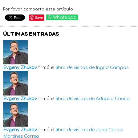
Por favor comparta este artículo:
Save
Whatsapp
ÚLTIMAS ENTRADAS
Evgeny Zhukov
firmó el
libro de visitas de
Ingrid Campos
Evgeny Zhukov
firmó el
libro de visitas de
Adriana Choca
Evgeny Zhukov
firmó el
libro de visitas de
Juan Carlos
Martinez Correa