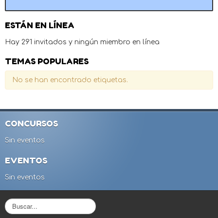
ESTÁN EN LÍNEA
Hay 291 invitados y ningún miembro en línea
TEMAS POPULARES
No se han encontrado etiquetas.
CONCURSOS
Sin eventos
EVENTOS
Sin eventos
B
u