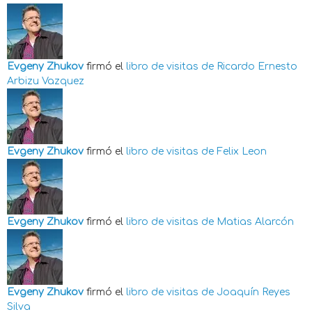
Evgeny Zhukov
firmó el
libro de visitas de
Ricardo Ernesto
Arbizu Vazquez
Evgeny Zhukov
firmó el
libro de visitas de
Felix Leon
Evgeny Zhukov
firmó el
libro de visitas de
Matias Alarcón
Evgeny Zhukov
firmó el
libro de visitas de
Joaquín Reyes
Silva