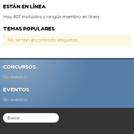
ESTÁN EN LÍNEA
Hay 407 invitados y ningún miembro en línea
TEMAS POPULARES
No se han encontrado etiquetas.
CONCURSOS
Sin eventos
EVENTOS
Sin eventos
B
u
s