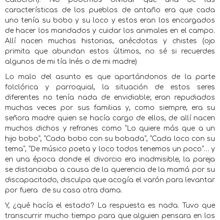
características de los pueblos de antaño era que cada
uno tenía su bobo y su loco y estos eran los encargados
de hacer los mandados y cuidar los animales en el campo.
Allí nacen muchas historias, anécdotas y chistes (ojo
primita que abundan estos últimos, no sé si recuerdes
algunos de mi tía Inés o de mi madre)
Lo malo del asunto es que apartándonos de la parte
folclórica y parroquial, la situación de estos seres
diferentes no tenía nada de envidiable; eran repudiados
muchas veces por sus familias y, como siempre, era su
señora madre quien se hacía cargo de ellos, de allí nacen
muchos dichos y refranes como “Lo quiere más que a un
hijo bobo”, “Cada bobo con su bobada”, “Cada loco con su
tema”, “De músico poeta y loco todos tenemos un poco”… y
en una época donde el divorcio era inadmisible, la pareja
se distanciaba a causa de la querencia de la mamá por su
discapacitado, disculpa que acogía el varón para levantar
por fuera
de su casa otra dama.
Y, ¿qué hacía el estado? La respuesta es nada. Tuvo que
transcurrir mucho tiempo para que alguien pensara en los