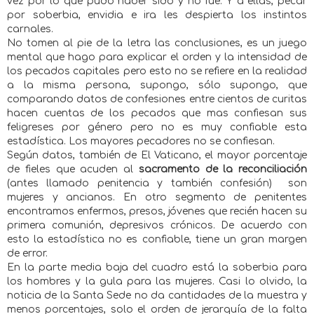
vez por lo que pudo haber sido y no fue. Y a ellas, pecar
por soberbia, envidia e ira les despierta los instintos
carnales.
No tomen al pie de la letra las conclusiones, es un juego
mental que hago para explicar el orden y la intensidad de
los pecados capitales pero esto no se refiere en la realidad
a la misma persona, supongo, sólo supongo, que
comparando datos de confesiones entre cientos de curitas
hacen cuentas de los pecados que mas confiesan sus
feligreses por género pero no es muy confiable esta
estadística. Los mayores pecadores no se confiesan.
Según datos, también de El Vaticano, el mayor porcentaje
de fieles que acuden al
sacramento de la reconciliación
(antes llamado penitencia y también confesión)
son
mujeres y ancianos. En otro segmento de penitentes
encontramos enfermos, presos, jóvenes que recién hacen su
primera comunión, depresivos crónicos. De acuerdo con
esto la estadística no es confiable, tiene un gran margen
de error.
En la parte media baja del cuadro está la soberbia para
los hombres y la gula para las mujeres. Casi lo olvido, la
noticia de la Santa Sede no da cantidades de la muestra y
menos porcentajes, solo el orden de jerarquía de la falta