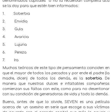
denominados capitales
o no la recuerdan completa acá
se la doy para que estén bien informados:
1.
Soberbia
2.
Envidia
3.
Gula
4.
Avaricia
5.
Lujuria
6.
Pereza
7.
Ira
Muchos teóricos de este tipo de pensamiento coinciden en
que el mayor de todos los pecados y por ende el padre (la
madre, dicen) de todos los demás, es la
soberbia
. De
manera que nuestras dulces e infaltables compañeras
comienzan sus faltas con este, como para no desentonar
con su condición de generadoras de vida y todo lo demás.
Bueno, antes de que lo olvide, SEVEN es una película
acerca de
un asesino en serie que escoge a sus víctimas