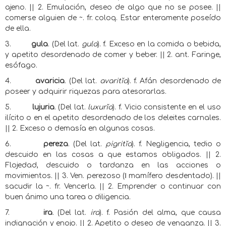
ajeno. || 2. Emulación, deseo de algo que no se posee. ||
comerse alguien de ~. fr. coloq. Estar enteramente poseído
de ella.
3.
gula
. (Del lat.
gula
). f. Exceso en la comida o bebida,
y apetito desordenado de comer y beber. || 2. ant. Faringe,
esófago.
4.
avaricia
. (Del lat.
avaritĭa
). f. Afán desordenado de
poseer y adquirir riquezas para atesorarlas.
5.
lujuria
. (Del lat.
luxurĭa
). f. Vicio consistente en el uso
ilícito o en el apetito desordenado de los deleites carnales.
|| 2. Exceso o demasía en algunas cosas.
6.
pereza
. (Del lat.
pigritĭa
). f. Negligencia, tedio o
descuido en las cosas a que estamos obligados. || 2.
Flojedad, descuido o tardanza en las acciones o
movimientos. || 3. Ven. perezoso (
ǁ
mamífero desdentado). ||
sacudir la ~. fr. Vencerla. || 2. Emprender o continuar con
buen ánimo una tarea o diligencia.
7.
ira
. (Del lat.
ira
). f. Pasión del alma, que causa
indignación y enojo. || 2. Apetito o deseo de venganza. || 3.