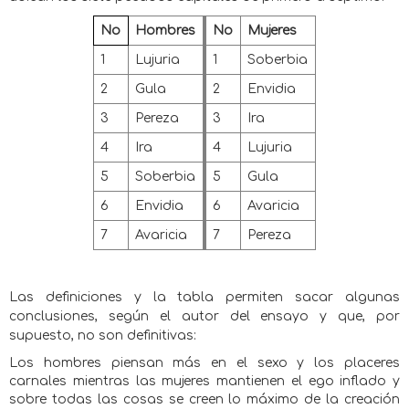
No
Hombres
No
Mujeres
1
Lujuria
1
Soberbia
2
Gula
2
Envidia
3
Pereza
3
Ira
4
Ira
4
Lujuria
5
Soberbia
5
Gula
6
Envidia
6
Avaricia
7
Avaricia
7
Pereza
Las definiciones y la tabla permiten sacar algunas
conclusiones, según el autor del ensayo y que, por
supuesto, no son definitivas:
Los hombres piensan más en el sexo y los placeres
carnales mientras las mujeres mantienen el ego inflado y
sobre todas las cosas se creen lo máximo de la creación