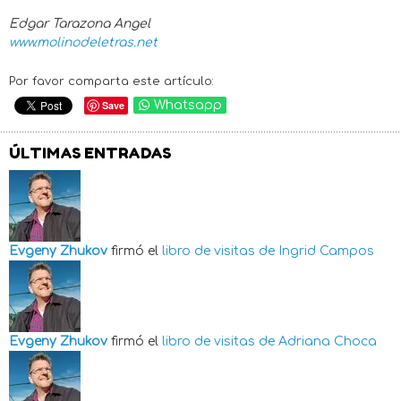
Edgar Tarazona Angel
www.molinodeletras.net
Por favor comparta este artículo:
Save
Whatsapp
ÚLTIMAS ENTRADAS
Evgeny Zhukov
firmó el
libro de visitas de
Ingrid Campos
Evgeny Zhukov
firmó el
libro de visitas de
Adriana Choca