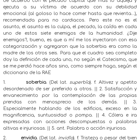
de acuerdo con el pecado capital que más lo aqueja y
ejecuta a su víctima de acuerdo con su debilidad
emocional (al goloso lo hace comer hasta que revienta…),
recomendada para no cardiacos. Pero este no es el
asunto, el asunto es la culpa, el pecado, la caída en cada
uno de estos siete enemigos de la humanidad. ¿Dije
enemigos?, bueno, es que a mí me los inyectaron con esa
categorización y agregaron que la soberbia era como la
madre de los otros seis. Para que el cuadro sea completo
doy la definición de cada uno, no según el Catecismo, que
se me perdió hace años sino, como siempre hago, según el
diccionario de la RAE
1.
soberbia
. (Del lat.
superbĭa
). f. Altivez y apetito
desordenado de ser preferido a otros. || 2. Satisfacción y
envanecimiento por la contemplación de las propias
prendas con menosprecio de los demás. || 3.
Especialmente hablando de los edificios, exceso en la
magnificencia, suntuosidad o pompa. || 4. Cólera e ira
expresadas con acciones descompuestas o palabras
altivas e injuriosas. || 5. ant. Palabra o acción injuriosa.
2.
envidia
. (Del lat.
invidĭa
). f. Tristeza o pesar del bien