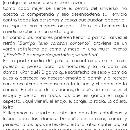
(en algunas cosas pueden tener razón)
Como cada mujer se siente el centro del universo, no
acepta la competencia y eso desencadena su
envidia
contra todas las personas y cosas que puedan opacarla –
en especial sus mejores amigas- . Para los hombres la
envidia se ubica en un sexto lugar.
En cambio los hombres prefieren llenar la panza. Tal vez el
refrán “
Barriga llena corazón contento
”, proviene de un
varón satisfecho de cama y mesa. Y una mujer inventó
“
¿Envidia?, es mejor despertarla que sentirla
”.
En la parte media del gráfico encontramos en el tercer
puesto la pereza para los hombres y la ira para las
damas. ¿Por qué? Digo yo que satisfecho de sexo y comida
pues a perecear, no necesariamente a dormir y a recrear
con placenteros pensamientos la lujuria y el sabor de la
comida. En el caso de las damas, después de mirarse en el
espejo y pensar en todas las que les ganan en algún
aspecto, ¿qué viene?, el enojo, el coraje, la rabia, la cólera,
la ira.
Y llegamos al cuarto puesto: ira para los caballeros y
lujuria para las damas. Después de fornicar, comer y
perecear a los tipos se les despierta la rabia contenida, tal