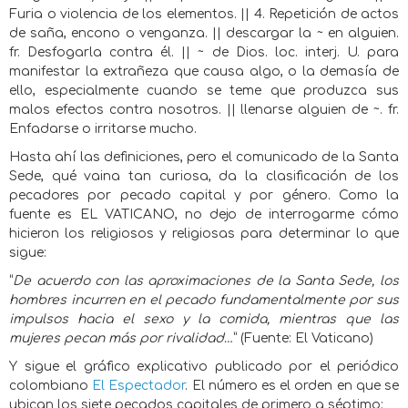
Furia o violencia de los elementos. || 4. Repetición de actos
de saña, encono o venganza. || descargar la ~ en alguien.
fr. Desfogarla contra él. || ~ de Dios. loc. interj. U. para
manifestar la extrañeza que causa algo, o la demasía de
ello, especialmente cuando se teme que produzca sus
malos efectos contra nosotros. || llenarse alguien de ~. fr.
Enfadarse o irritarse mucho.
Hasta ahí las definiciones, pero el comunicado de la Santa
Sede, qué vaina tan curiosa, da la clasificación de los
pecadores por pecado capital y por género. Como la
fuente es EL VATICANO, no dejo de interrogarme cómo
hicieron los religiosos y religiosas para determinar lo que
sigue:
“
De acuerdo con las aproximaciones de la Santa Sede, los
hombres incurren en el pecado fundamentalmente por sus
impulsos hacia el sexo y la comida, mientras que las
mujeres pecan más por rivalidad…
” (Fuente: El Vaticano)
Y sigue el gráfico explicativo publicado por el periódico
colombiano
El Espectador
. El número es el orden en que se
ubican los siete pecados capitales de primero a séptimo: