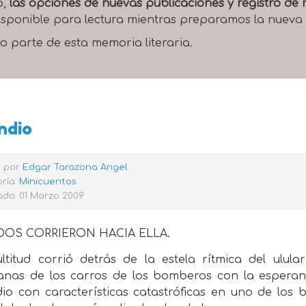
o,
las opciones de nuevas publicaciones y registro d
 disponible para lectura mientras preparamos la nueva
o parte de esta memoria literaria.
ndio
o por
Edgar Tarazona Angel
ría:
Minicuentos
ado: 01 Marzo 2009
OS CORRIERON HACIA ELLA.
ltitud corrió detrás de la estela rítmica del ulula
nas de los carros de los bomberos con la espera
io con características catastróficas en uno de los 