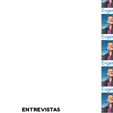
Evge
Evge
Evge
Evge
ENTREVISTAS