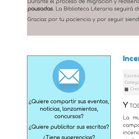
Durante el proceso de migración y rediseñ
pausadas
. La Biblioteca Literaria seguirá
Gracias por tu paciencia y por seguir siend
Ince
Escrit
Catego
Cre
¿Quiere compartir sus eventos,
Y
TOD
noticias, lanzamientos,
concursos?
La mu
campa
¿Quiere publicitar sus escritos?
incend
¿Tiene sugerencias?