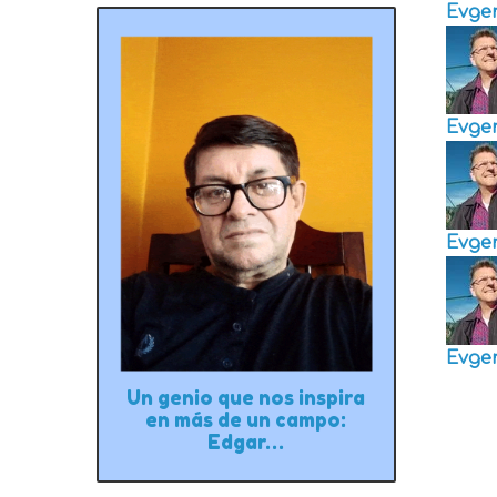
Evge
Evge
Evge
Evge
Un genio que nos inspira
en más de un campo:
Edgar…