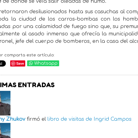
 de donde se veía salir oleadas de humo.
 retornaron desilusionados hasta sus casuchas al com
oda la ciudad de los carros-bombas con los hom
adas por una calamidad de fuego sino que, su premur
almente al asado inmenso que ofrecía la municipal
ronel, jefe del cuerpo de bomberos, en la casa del alc
or comparta este artículo:
Save
Whatsapp
IMAS ENTRADAS
ny Zhukov
firmó el
libro de visitas de
Ingrid Campos