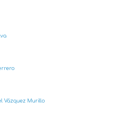
lva
errero
l Vázquez Murillo