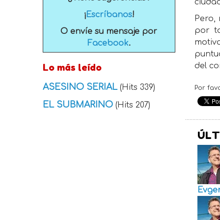
ciudad
¡
Escríbanos
!
Pero,
por t
O envíe su mensaje por
motiv
Facebook
.
puntu
Lo más leído
del co
ASESINO SERIAL
(Hits 339)
Por fav
EL SUBMARINO
(Hits 207)
ÚLT
Evge