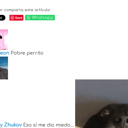
or comparta este artículo:
Save
Whatsapp
Leon
Pobre perrito
y Zhukov
Eso sí me dio miedo...