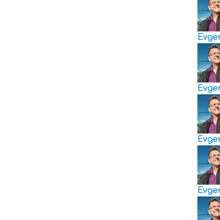
Evge
Evge
Evge
Evge