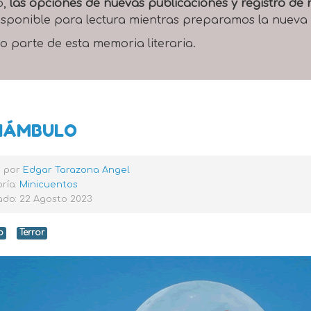
o,
las opciones de nuevas publicaciones y registro d
 disponible para lectura mientras preparamos la nueva
o parte de esta memoria literaria.
NÁMBULO
o por
Edgar Tarazona Angel
ría:
Minicuentos
ado: 22 Agosto 2023
o
Terror