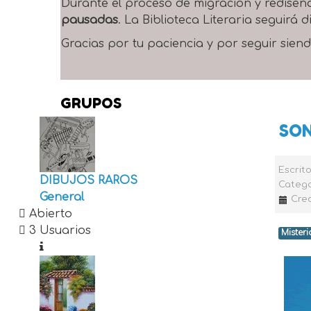
Durante el proceso de migración y rediseñ
pausadas
. La Biblioteca Literaria seguirá
Gracias por tu paciencia y por seguir siend
GRUPOS
SO
Escrit
DIBUJOS RAROS
Catego
General
Cre
Abierto
3 Usuarios
Misteri