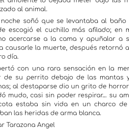
 el ambiente lo dejaba meter bajo las f
zado al animal.
noche soñó que se levantaba al baño 
e escogió el cuchillo más afilado; en 
o acercarse a la cama y apuñalar a s
a causarle la muerte, después retornó 
ro día.
ertó con una rara sensación en la ment
r de su perrito debajo de las mantas
nas; al destaparse dio un grito de horro
ó mudo, casi sin poder respirar… su a
ota estaba sin vida en un charco de
ban las heridas de arma blanca.
r Tarazona Angel