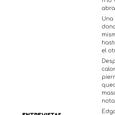
frio
abra
Una 
dond
mism
hast
el ot
Desp
calo
pier
qued
masc
nota
Edga
ENTREVISTAS