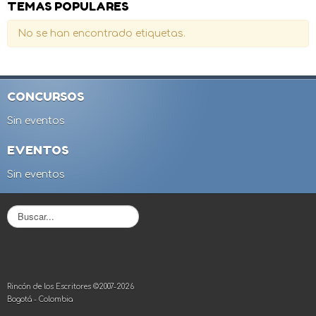
TEMAS POPULARES
No se han encontrado etiquetas.
CONCURSOS
Sin eventos
EVENTOS
Sin eventos
B
u
s
c
a
r
Rincón de los Escritores ©2007-2026
.
Bogotá - Colombia
.