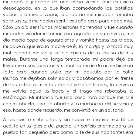
mi papá o jugando en una mesa vecina que estuviera
desocupada, en la que iban acomodando las botellas
vacías o a medio vaciar, cuando no me miraban tomaba
sorbitos que me hacían sentir extraño pero para nada mal.
Sólo un día sentí unos malestares horrendos y fue cuando
mi padre, viéndome tomar con agrado de su cerveza, me
dio media copa de aguardiente y vomité hasta las tripas,
mi abuela, que era la madre de él, lo maldijo y lo trató muy
mal cuando me vio y se dio cuenta de la causa de mis
males. Durante una larga temporada mi padre dejó de
llevarme a sus tomatas y si mal no recuerdo ni me hicieron
falta pero, cuando salía con mi abuelita por la calle
(nunca me dejaban salir solo), y pasábamos por el frente
de los establecimientos donde vendían licores, la cerveza
me volvía agua la boca y el trago me rebotaba el
estómago. Mi infancia fue una cosa rara porque me crié
con mi abuela, una tía abuela y la muchacha del servicio y
eso, hasta donde recuerdo, me convirtió en un solitario.
A los seis o siete años y sin saber el motivo resulté de
acólito en la iglesia del pueblo, un edificio enorme para un
pueblo tan pequeño pero como la fe de sus habitantes era