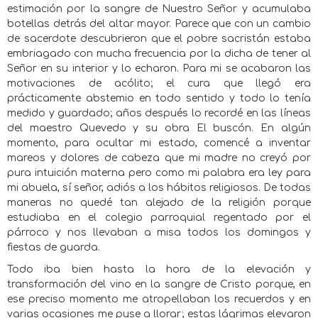
estimación por la sangre de Nuestro Señor y acumulaba
botellas detrás del altar mayor. Parece que con un cambio
de sacerdote descubrieron que el pobre sacristán estaba
embriagado con mucha frecuencia por la dicha de tener al
Señor en su interior y lo echaron. Para mi se acabaron las
motivaciones de acólito; el cura que llegó era
prácticamente abstemio en todo sentido y todo lo tenía
medido y guardado; años después lo recordé en las líneas
del maestro Quevedo y su obra El buscón. En algún
momento, para ocultar mi estado, comencé a inventar
mareos y dolores de cabeza que mi madre no creyó por
pura intuición materna pero como mi palabra era ley para
mi abuela, sí señor, adiós a los hábitos religiosos. De todas
maneras no quedé tan alejado de la religión porque
estudiaba en el colegio parroquial regentado por el
párroco y nos llevaban a misa todos los domingos y
fiestas de guarda.
Todo iba bien hasta la hora de la elevación y
transformación del vino en la sangre de Cristo porque, en
ese preciso momento me atropellaban los recuerdos y en
varias ocasiones me puse a llorar; estas lágrimas elevaron