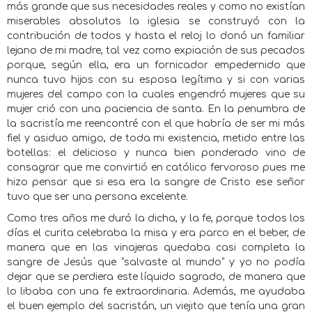
más grande que sus necesidades reales y como no existían
miserables absolutos la iglesia se construyó con la
contribución de todos y hasta el reloj lo donó un familiar
lejano de mi madre, tal vez como expiación de sus pecados
porque, según ella, era un fornicador empedernido que
nunca tuvo hijos con su esposa legítima y si con varias
mujeres del campo con la cuales engendró mujeres que su
mujer crió con una paciencia de santa. En la penumbra de
la sacristía me reencontré con el que habría de ser mi más
fiel y asiduo amigo, de toda mi existencia, metido entre las
botellas: el delicioso y nunca bien ponderado vino de
consagrar que me convirtió en católico fervoroso pues me
hizo pensar que si esa era la sangre de Cristo ese señor
tuvo que ser una persona excelente.
Como tres años me duró la dicha, y la fe, porque todos los
días el curita celebraba la misa y era parco en el beber, de
manera que en las vinajeras quedaba casi completa la
sangre de Jesús que “salvaste al mundo” y yo no podía
dejar que se perdiera este líquido sagrado, de manera que
lo libaba con una fe extraordinaria. Además, me ayudaba
el buen ejemplo del sacristán, un viejito que tenía una gran