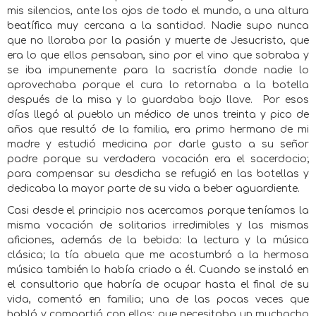
mis silencios, ante los ojos de todo el mundo, a una altura
beatífica muy cercana a la santidad. Nadie supo nunca
que no lloraba por la pasión y muerte de Jesucristo, que
era lo que ellos pensaban, sino por el vino que sobraba y
se iba impunemente para la sacristía donde nadie lo
aprovechaba porque el cura lo retornaba a la botella
después de la misa y lo guardaba bajo llave.
Por esos
días llegó al pueblo un médico de unos treinta y pico de
años que resultó de la familia, era primo hermano de mi
madre y estudió medicina por darle gusto a su señor
padre porque su verdadera vocación era el sacerdocio;
para compensar su desdicha se refugió en las botellas y
dedicaba la mayor parte de su vida a beber aguardiente.
Casi desde el principio nos acercamos porque teníamos la
misma vocación de solitarios irredimibles y las mismas
aficiones, además de la bebida: la lectura y la música
clásica; la tía abuela que me acostumbró a la hermosa
música también lo había criado a él. Cuando se instaló en
el consultorio que habría de ocupar hasta el final de su
vida, comentó en familia; una de las pocas veces que
habló y compartió con ellos; que necesitaba un muchacho