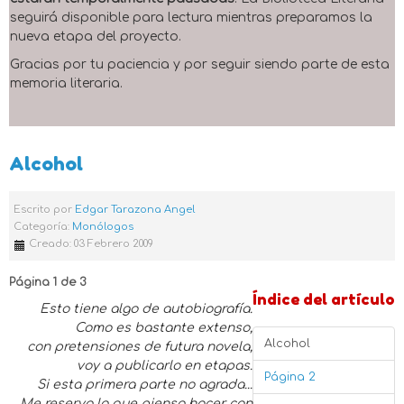
seguirá disponible para lectura mientras preparamos la
nueva etapa del proyecto.
Gracias por tu paciencia y por seguir siendo parte de esta
memoria literaria.
Alcohol
Escrito por
Edgar Tarazona Angel
Categoría:
Monólogos
Creado: 03 Febrero 2009
Página 1 de 3
Índice del artículo
Esto tiene algo de autobiografía.
Como es bastante extenso,
Alcohol
con pretensiones de futura novela,
voy a publicarlo en etapas.
Página 2
Si esta primera parte no agrada...
Me reservo lo que pienso hacer con